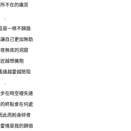
無所不在的痛苦
.
這是一條不歸路
只讓自己更加無助
黑夜無底的洞窟
靠近越想擁抱
遙遠越愛越險阻
.
漫步在時空裡失速
落的終點會在何處
因此而粉身碎骨
的愛情是我的歸宿