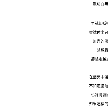
就明白
早就知道
嘗試付出
無盡的
越想
卻越走越
在幽冥中
不知道墜
也許將會
如果這樣