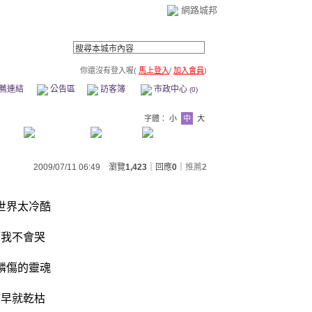
網路城邦
你還沒有登入喔(
馬上登入
/
加入會員
)
薦連結
公告區
訪客簿
市政中心
(0)
字體：
小
中
大
2009/07/11 06:49 瀏覽
1,423
｜回應
0
｜
推薦
2
世界太冷酷
而我不會哭
鱗傷的靈魂
液早就乾枯