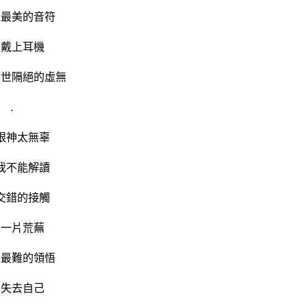
是最美的音符
要戴上耳機
與世隔絕的虛無
.
眼神太無辜
我不能解讀
交錯的接觸
伸一片荒蕪
是最難的領悟
要失去自己