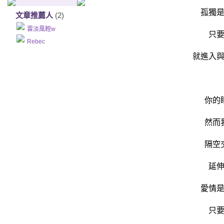
孤獨
文章推薦人
(2)
雲淡風輕w
只
Rebec
就進入
你的
然而
隔空
延
愛情
只