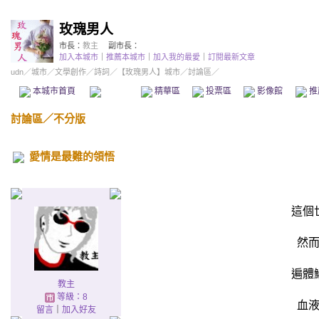
玫瑰男人
市長：
教主
副市長：
加入本城市
｜
推薦本城市
｜
加入我的最愛
｜
訂閱最新文章
udn
／
城市
／
文學創作
／
詩詞
／
【玫瑰男人】城市
／討論區／
本城市首頁
討論區
精華區
投票區
影像館
推
討論區
／
不分版
愛情是最難的領悟
這個
然
遍體
教主
等級：8
血
留言
｜
加入好友