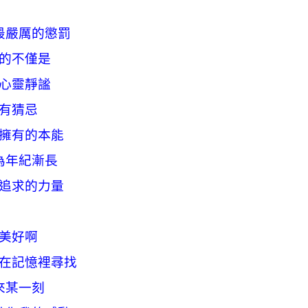
最嚴厲的懲罰
的不僅是
心靈靜謐
有猜忌
擁有的本能
為年紀漸長
追求的力量
美好啊
在記憶裡尋找
來某一刻