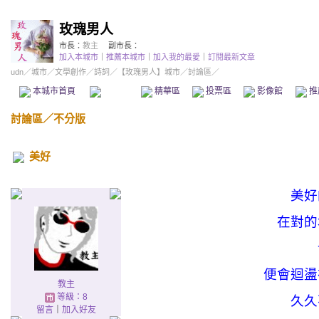
玫瑰男人
市長：
教主
副市長：
加入本城市
｜
推薦本城市
｜
加入我的最愛
｜
訂閱最新文章
udn
／
城市
／
文學創作
／
詩詞
／
【玫瑰男人】城市
／討論區／
本城市首頁
討論區
精華區
投票區
影像館
推
討論區
／
不分版
美好
美好
在對的
便會迴盪
教主
等級：8
久久
留言
｜
加入好友