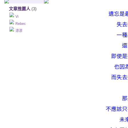
文章推薦人
(3)
遺忘是
Vi
失去
Rebec
涼涼
一種
還
即使是
也因
而失去
那
不應該只
未