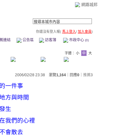
網路城邦
你還沒有登入喔(
馬上登入
/
加入會員
)
薦連結
公告區
訪客簿
市政中心
(0)
字體：
小
中
大
2006/02/28 23:38 瀏覽
1,164
｜回應
0
｜
推薦
3
的一件事
地方與時間
發生
在我們的心裡
不會散去