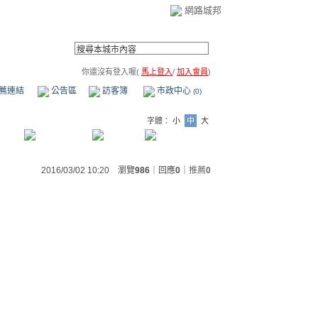
網路城邦
你還沒有登入喔(
馬上登入
/
加入會員
)
薦連結
公告區
訪客簿
市政中心
(0)
字體：
小
中
大
2016/03/02 10:20 瀏覽
986
｜回應
0
｜
推薦
0