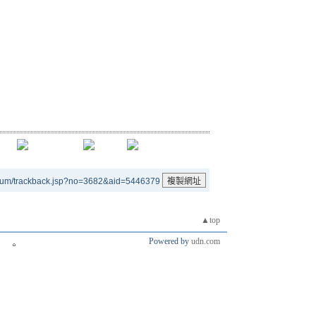
rum/trackback.jsp?no=3682&aid=5446379
▲top
Powered by
udn.com