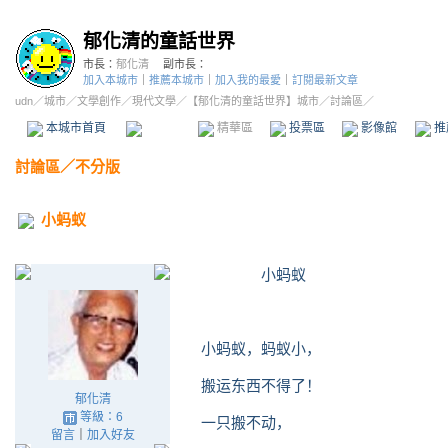
郁化清的童話世界
市長：
郁化清
副市長：
加入本城市
｜
推薦本城市
｜
加入我的最愛
｜
訂閱最新文章
udn
／
城市
／
文學創作
／
現代文學
／
【郁化清的童話世界】城市
／討論區／
本城市首頁
討論區
精華區
投票區
影像館
推
討論區
／
不分版
小蚂蚁
小蚂蚁
小蚂蚁，蚂蚁小，
搬运东西不得了！
郁化清
等級：6
一只搬不动，
留言
｜
加入好友