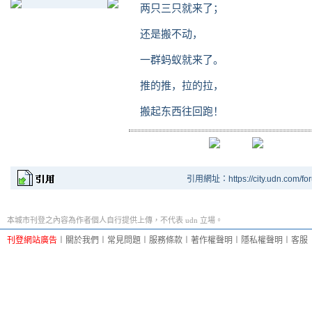
两只三只就来了；
还是搬不动，
一群蚂蚁就来了。
推的推，拉的拉，
搬起东西往回跑！
引用網址：https://city.udn.com/fo
本城市刊登之內容為作者個人自行提供上傳，不代表 udn 立場。
刊登網站廣告
︱
關於我們
︱
常見問題
︱
服務條款
︱
著作權聲明
︱
隱私權聲明
︱
客服