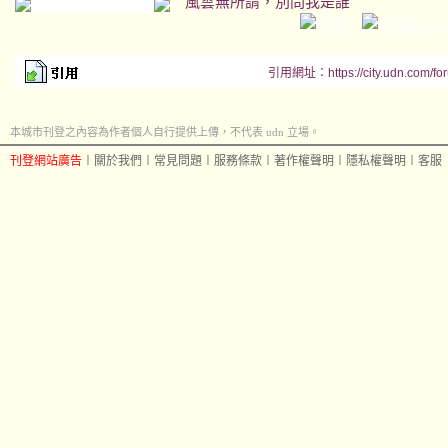
風雲無所謂，別問我是誰
引用網址：https://city.udn.com/fo
本城市刊登之內容為作者個人自行提供上傳，不代表 udn 立場。
刊登網站廣告
︱
關於我們
︱
常見問題
︱
服務條款
︱
著作權聲明
︱
隱私權聲明
︱
客服