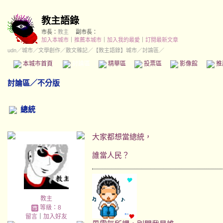
教主語錄
市長：
教主
副市長：
加入本城市
｜
推薦本城市
｜
加入我的最愛
｜
訂閱最新文章
udn
／
城市
／
文學創作
／
散文雜記
／
【教主語錄】城市
／討論區／
本城市首頁
討論區
精華區
投票區
影像館
推
討論區
／
不分版
總統
大家都想當總統，
誰當人民？
教主
等級：8
留言
｜
加入好友