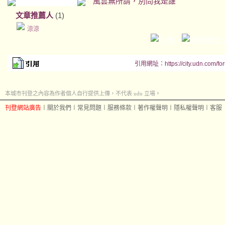
風雲無所謂，別問我是誰
文章推薦人
(1)
涼涼
引用網址：https://city.udn.com/fo
本城市刊登之內容為作者個人自行提供上傳，不代表 udn 立場。
刊登網站廣告
︱
關於我們
︱
常見問題
︱
服務條款
︱
著作權聲明
︱
隱私權聲明
︱
客服