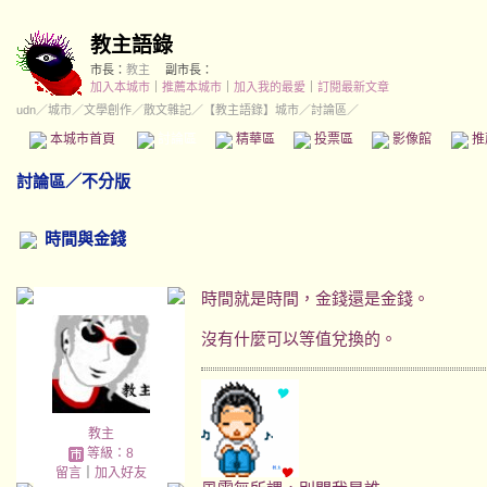
教主語錄
市長：
教主
副市長：
加入本城市
｜
推薦本城市
｜
加入我的最愛
｜
訂閱最新文章
udn
／
城市
／
文學創作
／
散文雜記
／
【教主語錄】城市
／討論區／
本城市首頁
討論區
精華區
投票區
影像館
推
討論區
／
不分版
時間與金錢
時間就是時間，金錢還是金錢。
沒有什麼可以等值兌換的。
教主
等級：8
留言
｜
加入好友