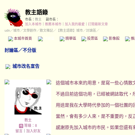
教主語錄
市長：
教主
副市長：
加入本城市
｜
推薦本城市
｜
加入我的最愛
｜
訂閱最新文章
udn
／
城市
／
文學創作
／
散文雜記
／
【教主語錄】城市
／討論區／
本城市首頁
討論區
精華區
投票區
影像館
推
討論區
／
不分版
城市改名宣告
這個城市本來的用意，是寫一些心情散
不過目前這個功用，已經被網誌取代，
用途是我在大學時代參加的一個社團的
當然，會有多少人來，是不重要的，反
教主
等級：8
感謝原先加入城市的市民。如果您還有
留言
｜
加入好友