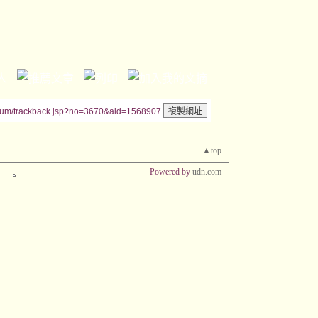
rum/trackback.jsp?no=3670&aid=1568907
▲top
Powered by
udn.com