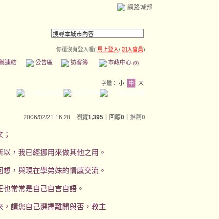
網路城邦
你還沒有登入喔(
馬上登入
/
加入會員
)
薦連結
公告區
訪客簿
市政中心
(0)
字體：
小
中
大
2006/02/21 16:28 瀏覽
1,395
｜回應
0
｜
推薦
0
文；
所以，我已經挪用來做其他之用。
回想，與現在學弟妹的情感交流。
正也常常是自己自言自語。
來，請您自己選擇離開與否，教主