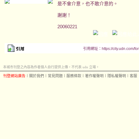
是不會介意，也不敢介意的。
謝謝！
20060221
引用網址：https://city.udn.com/fo
本城市刊登之內容為作者個人自行提供上傳，不代表 udn 立場。
刊登網站廣告
︱
關於我們
︱
常見問題
︱
服務條款
︱
著作權聲明
︱
隱私權聲明
︱
客服