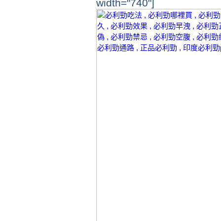
width="740"]