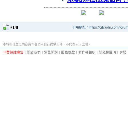
引用網址：https://city.udn.com/foru
本城市刊登之內容為作者個人自行提供上傳，不代表 udn 立場。
刊登網站廣告
︱
關於我們
︱
常見問題
︱
服務條款
︱
著作權聲明
︱
隱私權聲明
︱
客服