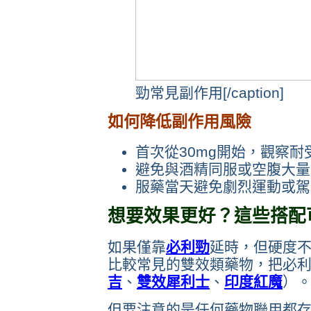
勁常見副作用[/caption]
如何降低副作用風險
首次從30mg開始，觀察耐
避免與酒精同服或空腹大量
服藥當天避免劇烈運動或駕
想要效果更好？這些搭配
如果僅靠
必利勁
延時，但硬度
比較常見的雙效類藥物，把必利
吉
、
雙效犀利士
、
印度紅魔
）
但要注意的是任何藥物聯用都