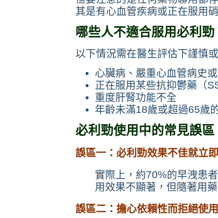
其是有心血管疾病或正在服用
哪些人不適合服用必利勁
以下情況需在醫生評估下謹慎
心臟病、嚴重心血管病史或
正在服用某些抗抑鬱藥（SS
重度肝腎功能不全
年齡未滿18歲或超過65歲
必利勁使用中的常見誤區
誤區一：必利勁效果不佳就立
實際上，約70%的早洩患者
用效果不顯著，但隨著用藥
誤區二：擔心依賴性而拒絕使