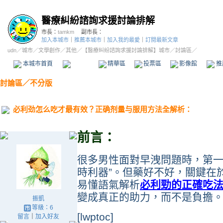
醫療糾紛諮詢求援討論排解
市長：
tamkm
副市長：
加入本城市
｜
推薦本城市
｜
加入我的最愛
｜
訂閱最新文章
udn
／
城市
／
文學創作
／
其他
／
【醫療糾紛諮詢求援討論排解】城市
／討論區／
本城市首頁
討論區
精華區
投票區
影像館
推
討論區
／
不分版
必利劲怎么吃才最有效？正确剂量与服用方法全解析：
前言：
很多男性面對早洩問題時，第
時利器”。但藥好不好，關鍵在
易懂語氣解析
必利勁的正確吃
變成真正的助力，而不是負擔
振凱
等級：6
[lwptoc]
留言
｜
加入好友