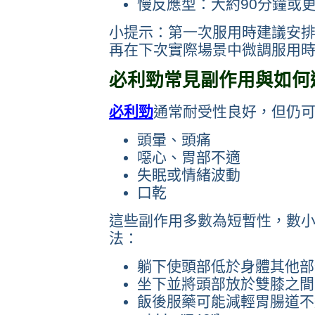
慢反應型：大約90分鐘或更
小提示：第一次服用時建議安
再在下次實際場景中微調服用
必利勁常見副作用與如何
必利勁
通常耐受性良好，但仍
頭暈、頭痛
噁心、胃部不適
失眠或情緒波動
口乾
這些副作用多數為短暫性，數
法：
躺下使頭部低於身體其他部
坐下並將頭部放於雙膝之間
飯後服藥可能減輕胃腸道不適[captio