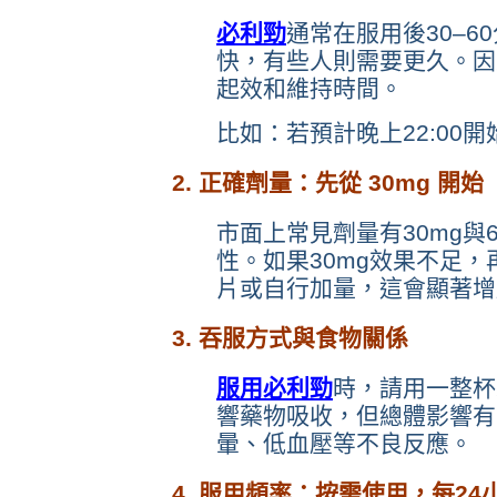
必利勁
通常在服用後30–
快，有些人則需要更久。因
起效和維持時間。
比如：若預計晚上22:00開
2. 正確劑量：先從 30mg 開始
市面上常見劑量有30mg與
性。如果30mg效果不足，
片或自行加量，這會顯著增
3. 吞服方式與食物關係
服用必利勁
時，請用一整杯
響藥物吸收，但總體影響有
暈、低血壓等不良反應。
4. 服用頻率：按需使用，每2