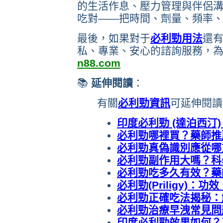
的生活作息、壓力管理與伴侶
吃對——把時間、劑量、頻率
最後，如果對于
必利勁用法
還有
私、專業、安心的諮詢服務，
n88.com
📚
延伸閱讀
：
有關
必利勁資訊
可延伸閱讀
印度必利勁 (達泊西汀
必利勁哪裡買？藥師推
必利勁真偽識別應從哪
必利勁副作用大嗎？科
必利勁吃多久有效？藥
必利勁(Priligy)
必利勁正確吃法揭秘：
必利勁治療早洩常見問
印度必利勁效果如何？