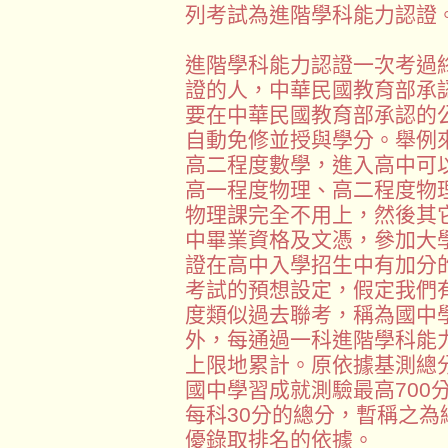
列考試為進階學科能力認證
進階學科能力認證一次考過
證的人，中華民國教育部承
要在中華民國教育部承認的
自動免修並授與學分。舉例
高二程度數學，進入高中可
高一程度物理、高二程度物
物理課完全不用上，然後其
中畢業資格及文憑，參加大
證在高中入學招生中有加分
考試的預想設定，假定我們
度類似過去聯考，稱為國中學
外，每通過一科進階學科能
上限地累計。原依據基測總
國中學習成就測驗最高700
每科30分的總分，暫稱之
優錄取排名的依據。