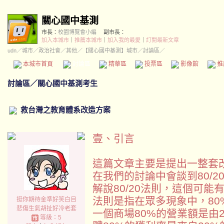
關心國中基測
市長：
校園博覽會小編
副市長：
加入本城市
｜
推薦本城市
｜
加入我的最愛
｜
訂閱最新文章
udn
／
城市
／
政治社會
／
其他
／
【關心國中基測】城市
／討論區／
本城市首頁
討論區
精華區
投票區
影像館
推
討論區
／
關心國中基測考生
救台灣之教育體系改造方案
壹、引言
這篇文章主要是提出一整套
在我們的討論中會談到80/
解說80/20法則，這個可
法則是指在眾多現象中，80
挺你期待金準好笑白目
悲傷生氣胡扯好冷老套
一個商場80%的營業額是由
等級：5