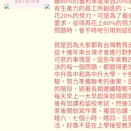
體80%的獲利率是來自20
留言
｜
加入好友
有生產力的員工所創造的；
花20%的努力，可是為了最後
要求，卻得再花上80%的
問題時，會不時地引用到這
就是因為大家都有台灣教育
這十幾年來台灣才會進行對
可悲的事情是，這些年來教
決的每一個問題，都變得更
中升高中和高中升大學，十
驗。努力準備聯考的後果，
的階段，過著長期連續睡眠
每天早上一大早起床就得趕
後有加課和留校考試，然後
家後開始寫作業、複習功課
睡六、七個小時，睡四、五
活，好像不是在上學接受教