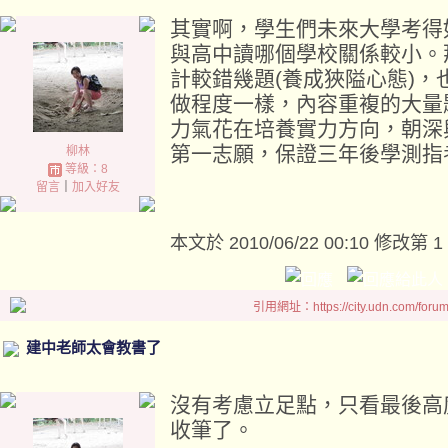
其實啊，學生們未來大學考得
與高中讀哪個學校關係較小。
計較錯幾題(養成狹隘心態)
做程度一樣，內容重複的大量
力氣花在培養實力方向，朝深
第一志願，保證三年後學測指
柳林
等級：8
留言
｜
加入好友
本文於
2010/06/22 00:10 修改第 1
引用網址：https://city.udn.com/foru
建中老師太會教書了
沒有考慮立足點，只看最後高
收筆了。