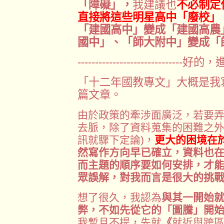
「障礙」，
我建議也
不必制定
直接將這些明星高中「廢校」
「建國高中」變成「建國高農
國中」、「師大附中」變成「
----------------------------
「十二年國教專文」大概是我
篇文章。
由於政策的牽涉面廣泛，若要
去脈，除了資料蒐集的困難之外
訊就驟下定論)，
更大的困境在
然寫作方向早已確立，資料也
而主題的順序要如何安排，才
眾誤解，對我而言是很大的挑
想了很久，我認為
與其一開始
弊，不如先從它的「圖騰」開
我暫且不提，先就
《
就近與跨