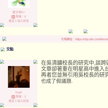
愛分享D+
等級：6
留言
｜
加入好友
引用網址：https://city.udn.com/foru
交點
在吳清鏞校長的研究中,談跨
文章卻著重在明星高中進入台
再者您並無引用吳校長的研究
也成了假議題.
hugh
等級：3
留言
｜
加入好友