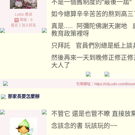
不是一個舊制度的"最後一屆"
如今總算辛辛苦苦的熬到高三
Lydia-惠貞
等級：8
真是..... 阿彌陀佛謝天謝
留言
｜
加入好友
教育政策裡呀
只拜託 官員們別總是紙上談
然後再來一天到晚修正修正修
大人了
引用網址：https://city.udn.com/foru
那家長要怎麼辦
不管它 還是也管不暸 直接放
念該念的書 玩該玩的~~