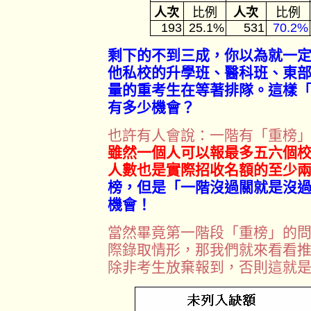
人次
比例
人次
比例
193
25.1%
531
70.2%
剩下的不到三成，你以為就一
他私校的升學班、醫科班、東
量的重考生在等著排隊。這樣
有多少機會？
也許有人會說：一階有「重榜
雖然一個人可以報最多五六個
人數也是實際招收名額的至少
榜，但是「一階沒過關就是沒
機會！
當然畢竟第一階段「重榜」的
際錄取情形，那我們就來看看
除非考生放棄報到，否則這就