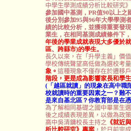
中學生學測成績分析比較研究
參加國中基測，PR值90以上
後分別參加95與96年大學學測者
績的比較分析，並獲得重要發現
業生，在相同基測成績條件下
年後的學業成就表現大多優於就
區、跨縣市)的學生。
長久以來，在「升學主義」價
學校傳統聲望高低做為選校考
象。
這種現象不僅存在於遷移
階段，更是成為影響家長和學
(「越區就讀」的現象在高中職
校就讀時的重要因素之一？難
是來自基北區？你教育部是在憑
為了解相同基礎之國中畢業生
後之成績表現差異，以做為政
高中吳清鏞校長主持之
《就近
析比較研究》專案
，於日前完