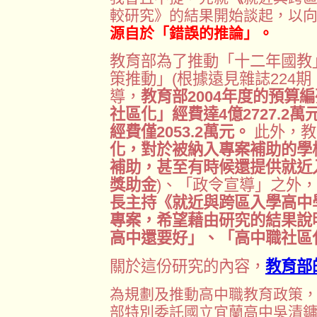
較研究》的結果開始談起，以
源自於「錯誤的推論」。
教育部為了推動「十二年國教
策推動」(根據遠見雜誌224
導，
教育部2004年度的預算
社區化」經費達4億2727.2
經費僅2053.2萬元。
此外，教
化，對於被納入專案補助的學校
補助，甚至有時候還提供就近
獎助金
)、「政令宣導」之外
長主持《就近與跨區入學高中
專案，希望藉由研究的結果說
高中還要好」、「高中職社區
關於這份研究的內容，
教育部
為規劃及推動高中職教育政策
部特別委託國立宜蘭高中吳清