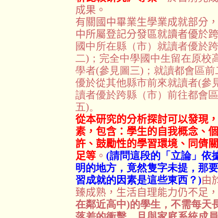
成果。
有關國中畢業生學業成就部分
中所屬登記分發區就讀者優於
國中所在縣（市）就讀者優於跨
二)；完全中學國中生留在原校
學者(參見圖三)；就讀都會區
優於從其他縣市前來就讀者(參
讀者優於跨縣（市）前往都會區
五)。
從本研究的分析探討可以發現
素，包含：學生的自我概念、
許、鼓勵性的學習環境、同儕
足等
。
(請問這段的「立論」依
明的地方，竟然隻字未提，那
習成就的因素是這些東西？)
由
臻成熟，生活自理能力仍不足
在鄰近高中)的學生，不需每天
落差的衝擊，且與家庭系統成