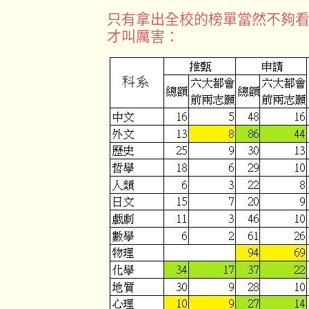
只有拿出全校的榜單當然不夠
才叫厲害：