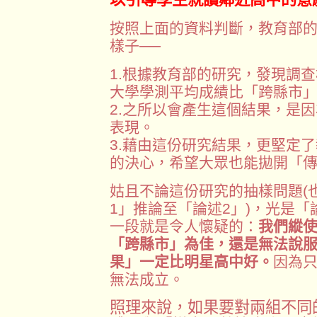
按照上面的資料判斷，教育部
樣子──
1.根據教育部的研究，發現調
大學學測平均成績比「跨縣市
2.之所以會產生這個結果，是
表現。
3.藉由這份研究結果，更堅定
的決心，希望大眾也能拋開「
姑且不論這份研究的抽樣問題(
1」推論至「論述2」)，光是「
一段就是令人懷疑的：
我們縱
「跨縣市」為佳，還是無法說
果」一定比明星高中好。
因為
無法成立。
照理來說，如果要對兩組不同