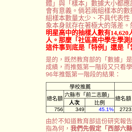
體」與「樣本」數據大小都應
會有意義。倘若兩組樣本的數
組樣本數量太少、不具代表性
象本身就存在著極大的落差。
明星高中的抽樣人數有14,620
人。那麼「社區高中學生學測
這件事到底是「特例」還是「
是的，既然教育部的「數據」是
成績，而推甄第一階段又只看
96年推甄第一階段的結果：
學校推薦
六縣市「前二志願」
總名額
總名額
人次
比例
756
349
45.1%
2723
由於不知道教育部這份研究報
指為何，
我們先假定「西部六