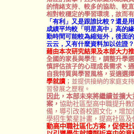
的情緒支持、較多的協助、較
相對較穩定的學習環境，故而
「有利」又是跟誰比較？還是
成績平均較「明星高中」高的
勤時間可能較為縮短外，後面的「與
云云，又有什麼資料加以佐證？
藉由本次研究結果及本部大力
全國的家長與學生，調整升學
慎評估孩子的心理成長需求、
自我特質與學習風格，妥適選
學就讀
；並提供接納的家庭支
習發展之歷程。
因此，本部未來將繼續並擴大
案，
協助社區型高中職提升教
備，導引改善校園文化，增加
學招生繁星計畫，提高社區及
動高中職社區化方案，促使社
以引導學生就讀鄰近高中的意