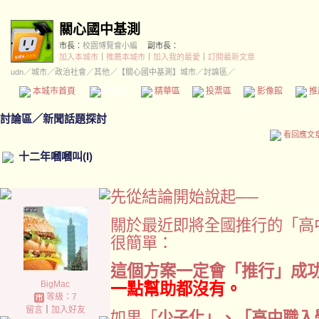
關心國中基測
市長：
校園博覽會小編
副市長：
加入本城市
｜
推薦本城市
｜
加入我的最愛
｜
訂閱最新文章
udn
／
城市
／
政治社會
／
其他
／
【關心國中基測】城市
／討論區／
本城市首頁
討論區
精華區
投票區
影像館
推
討論區
／
新聞話題探討
看回應文
十二年嘓嘓叫(I)
先從結論開始說起──
關於最近即將全國推行的「高
很簡單：
這個方案一定會「推行」成
BigMac
一點幫助都沒有。
等級：7
留言
｜
加入好友
如果「
少子化」、「高中職入