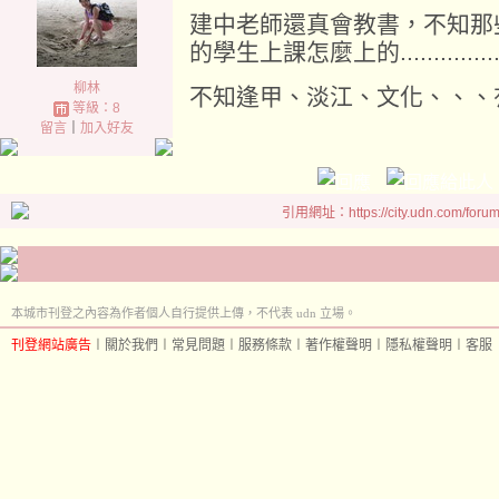
建中老師還真會教書，不知那
的學生上課怎麼上的..............
柳林
不知逢甲、淡江、文化、、、
等級：8
留言
｜
加入好友
引用網址：https://city.udn.com/foru
本城市刊登之內容為作者個人自行提供上傳，不代表 udn 立場。
刊登網站廣告
︱
關於我們
︱
常見問題
︱
服務條款
︱
著作權聲明
︱
隱私權聲明
︱
客服