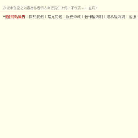
本城市刊登之內容為作者個人自行提供上傳，不代表 udn 立場。
刊登網站廣告
︱
關於我們
︱
常見問題
︱
服務條款
︱
著作權聲明
︱
隱私權聲明
︱
客服