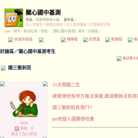
關心國中基測
市長：
校園博覽會小編
副市長：
加入本城市
｜
推薦本城市
｜
加入我的最愛
｜
訂閱最新文章
udn
／
城市
／
政治社會
／
其他
／
【關心國中基測】城市
／討論區／
本城市首頁
討論區
精華區
投票區
影像館
推
討論區
／
關心國中基測考生
看回應文
國三衝刺班
小犬現國二生
總覺得他有地方無法突破,故成績無法有效
國三衝刺班有用ㄇ?
ps他個人還頗想唸書
Jade
等級：8
留言
｜
加入好友