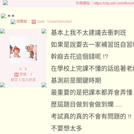
引用網址：https://city.udn.com/foru
= =
回應給：
Jade（newchancetw）
基本上我不太建議去衝刺班
如果是說要去一家補習班自習
幹麻去花這個錢呢 !?
在學校上完課不懂的話追著老
è·¯é
等級：1
基測前是關鍵時期
留言
｜
加入好友
最重要的是把課本都弄會弄懂
歷屆題目做到會做到爛 ....
考試真的真的不會有問題的 !!
不要想太多