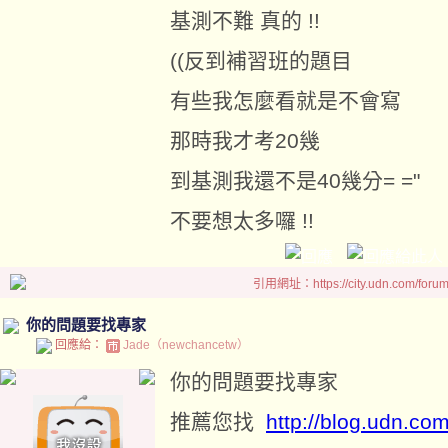
基測不難 真的 !!
((反到補習班的題目
有些我怎麼看就是不會寫
那時我才考20幾
到基測我還不是40幾分= ="
不要想太多囉 !!
引用網址：https://city.udn.com/foru
你的問題要找專家
回應給：
Jade（newchancetw）
你的問題要找專家
推薦您找
http://blog.udn.co