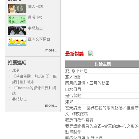
懶人日誌
晨曦小棧
夢想騎士
亞洲文學擂台
more...
最新討論
推薦連結
討論主題
愛, 永不止息.
‧
冰夕
‧
【時事焦點 熱話新聞 麻
旅人行腳
辣評論】城市
四月的風情，五月的秘密
‧
【Theresa的影像世界】網
山水日月
誌
是否曾經
‧
夢想騎士
如果
more...
雲天詩集----世界在我的眼眸起落／推薦序
文--昨夜微霜
我想再為你寫詩
我是誤闖書房的麻雀--雲天的詩--心之影的
動畫製作
報答父母恩典 話七月