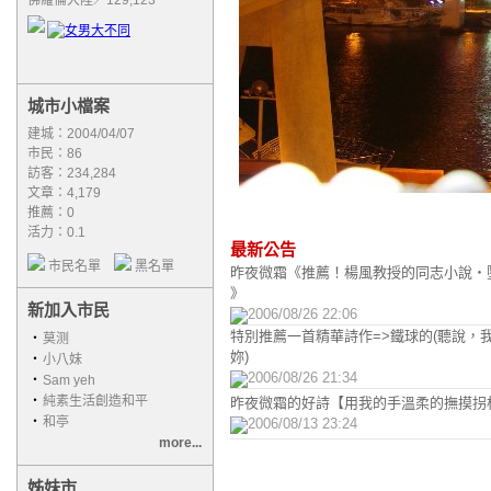
佛羅倫大陸／129,123
城市小檔案
建城：2004/04/07
市民：86
訪客：234,284
文章：4,179
推薦：
0
活力：0.1
最新公告
市民名單
黑名單
昨夜微霜《推薦！楊風教授的同志小說‧
》
新加入市民
2006/08/26 22:06
特別推薦一首精華詩作=>鐵球的(聽說，
‧
莫测
妳)
‧
小八妹
2006/08/26 21:34
‧
Sam yeh
‧
純素生活創造和平
昨夜微霜的好詩【用我的手溫柔的撫摸拐
‧
和亭
2006/08/13 23:24
more...
姊妹市