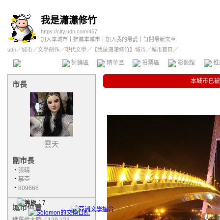
我是瀟瀟修竹
https://city.udn.com/457
加入本城市
｜
推薦本城市
｜
加入我的最愛
｜
訂閱最新文章
udn
／
城市
／
文學創作
／
現代文學
／
【我是瀟瀟修竹】城市
／城市首頁／
本城市首頁
討論區
精華區
投票區
影像館
推
本城市已被
市長
雲天
副市長
‧
張晴
‧
慕亞
‧
809666
城市位置