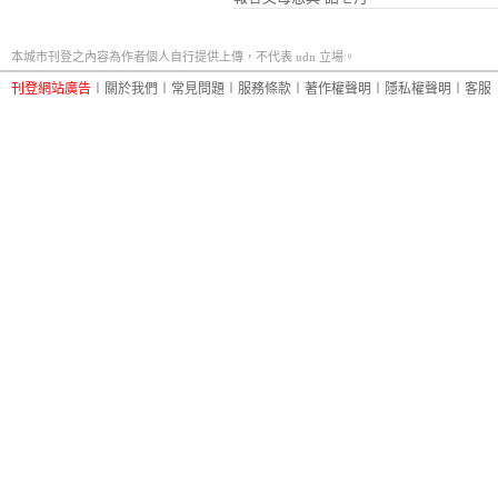
本城市刊登之內容為作者個人自行提供上傳，不代表 udn 立場。
刊登網站廣告
︱
關於我們
︱
常見問題
︱
服務條款
︱
著作權聲明
︱
隱私權聲明
︱
客服