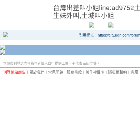
台灣出差叫小姐line:ad97
生妹外叫,土城叫小姐
引用網址：https://city.udn.com/foru
本城市刊登之內容為作者個人自行提供上傳，不代表 udn 立場。
刊登網站廣告
︱
關於我們
︱
常見問題
︱
服務條款
︱
著作權聲明
︱
隱私權聲明
︱
客服