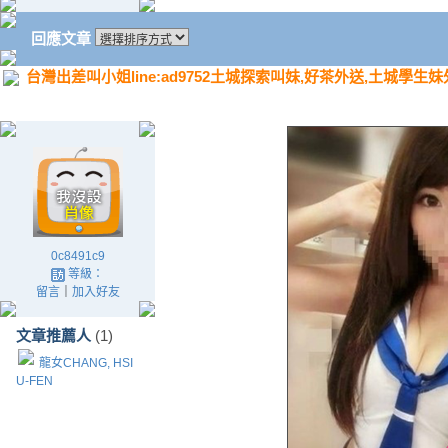
回應文章
台灣出差叫小姐line:ad9752土城探索叫妹,好茶外送,土城學生
0c8491c9
等級：
留言
｜
加入好友
文章推薦人
(1)
龍女CHANG, HSI
U-FEN