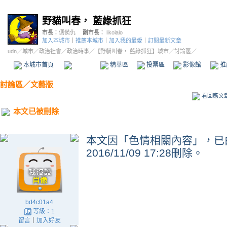
野貓叫春， 藍綠抓狂
市長：
傌偀仇
副市長：
likolalo
加入本城市
｜
推薦本城市
｜
加入我的最愛
｜
訂閱最新文章
udn
／
城市
／
政治社會
／
政治時事
／
【野貓叫春， 藍綠抓狂】城市
／討論區／
本城市首頁
討論區
精華區
投票區
影像館
推
討論區
／
文藝版
看回應文
本文已被刪除
本文因「色情相關內容」，已由 電
2016/11/09 17:28刪除。
bd4c01a4
等級：1
留言
｜
加入好友