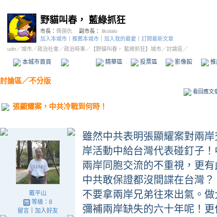
野貓叫春， 藍綠抓狂
市長：
傌偀仇
副市長：
likolalo
加入本城市
｜
推薦本城市
｜
加入我的最愛
｜
訂閱最新文章
udn
／
城市
／
政治社會
／
政治時事
／
【野貓叫春， 藍綠抓狂】城市
／討論區／
本城市首頁
討論區
精華區
投票區
影像館
推
討論區
／
不分版
看回應文
張顯耀案，中共冷戰到何時！
雖然中共表明張顯耀案對兩岸
岸活動中給台灣代表碰釘子！
兩岸同胞交流的不重視，更有
中共敢保證都沒間諜在台灣？
不要拿兩岸兄弟往來出氣。做
戴平山
等級：8
彌補兩岸缺失的六十年呢！更
留言
｜
加入好友