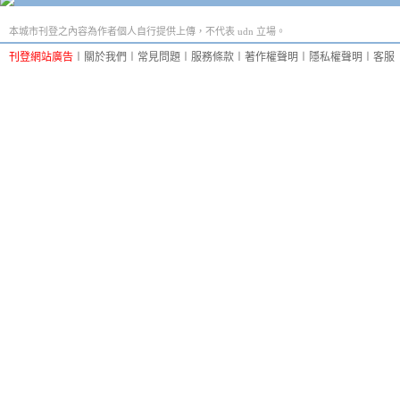
本城市刊登之內容為作者個人自行提供上傳，不代表 udn 立場。
刊登網站廣告
︱
關於我們
︱
常見問題
︱
服務條款
︱
著作權聲明
︱
隱私權聲明
︱
客服