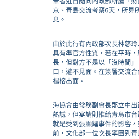
筆者近日隨同內政部所屬「財
京、青島交流考察6天，所見
息。
由於此行有內政部次長林慈玲
具有準官方性質，若在平時，
長，但對方不是以「沒時間」
口，避不見面。在簽署交流合
楊榕出面。
海協會由常務副會長鄭立中出
熱誠，但宴請則推給青島市台
就是受到張顯耀事件的影響，
前，文化部一位次長率團到青