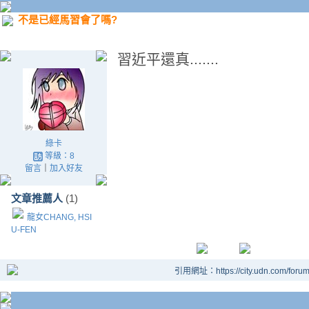
不是已經馬習會了嗎?
習近平還真.......
綠卡
等級：8
留言
｜
加入好友
文章推薦人
(1)
龍女CHANG, HSI
U-FEN
引用網址：https://city.udn.com/foru