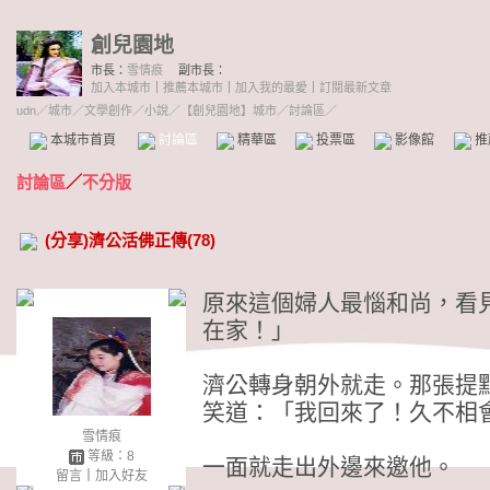
創兒園地
市長：
雪情痕
副市長：
加入本城市
｜
推薦本城市
｜
加入我的最愛
｜
訂閱最新文章
udn
／
城市
／
文學創作
／
小說
／
【創兒園地】城市
／討論區／
本城市首頁
討論區
精華區
投票區
影像館
推
討論區
／
不分版
(分享)濟公活佛正傳(78)
原來這個婦人最惱和尚，看
在家！」
濟公轉身朝外就走。那張提
笑道：「我回來了！久不相
雪情痕
等級：8
一面就走出外邊來邀他。
留言
｜
加入好友