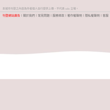
本城市刊登之內容為作者個人自行提供上傳，不代表 udn 立場。
刊登網站廣告
︱
關於我們
︱
常見問題
︱
服務條款
︱
著作權聲明
︱
隱私權聲明
︱
客服