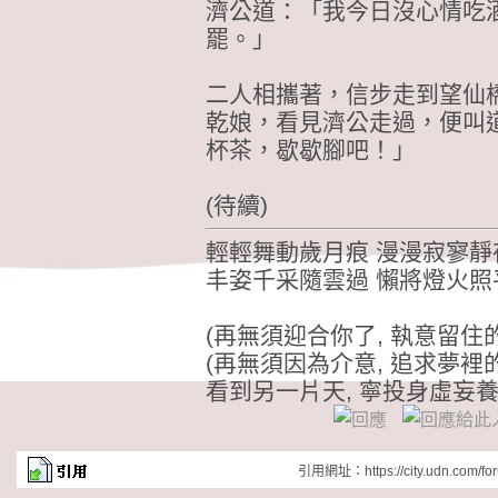
濟公道：「我今日沒心情吃
罷。」
二人相攜著，信步走到望仙
乾娘，看見濟公走過，便叫
杯茶，歇歇腳吧！」
(待續)
輕輕舞動歲月痕 漫漫寂寥靜
丰姿千采隨雲過 懶將燈火照
(再無須迎合你了, 執意留住的
(再無須因為介意, 追求夢裡的
看到另一片天, 寧投身虛妄
引用網址：https://city.udn.com/fo