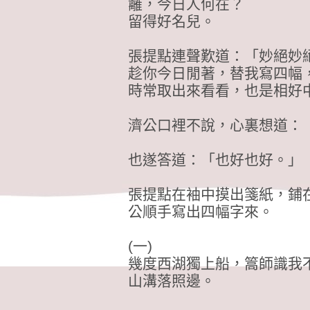
籬，今日人何在？
留得好名兒。
張提點連聲歎道：「妙絕妙
趁你今日閒著，替我寫四幅
時常取出來看看，也是相好
濟公口裡不說，心裏想道：
也遂答道：「也好也好。」
張提點在袖中摸出箋紙，鋪
公順手寫出四幅字來。
(一)
幾度西湖獨上船，篙師識我
山溝落照邊。