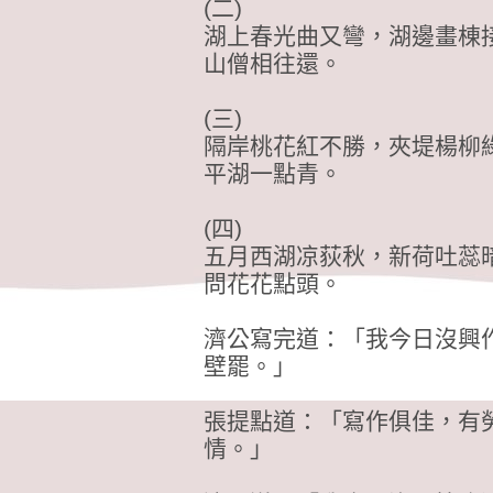
(二)
湖上春光曲又彎，湖邊畫棟
山僧相往還。
(三)
隔岸桃花紅不勝，夾堤楊柳
平湖一點青。
(四)
五月西湖凉荻秋，新荷吐蕊
問花花點頭。
濟公寫完道：「我今日沒興
壁罷。」
張提點道：「寫作俱佳，有
情。」