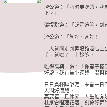
濟公道：「酒須要吃的，我
下。」
張提點道：「既是這等，到
濟公道：「甚好，甚好！」
二人就同走到昇陽館酒店上
手，就吃了二十餘碗。
吃得高興，道：「你妻子怪
好處。我有些小詞兒，唱與
日日貪杯醉似泥，未嘗一日
人間好酒兒。
莫要管，且休痴，人生能有
杜康會唱蓮花落，劉伶好舞