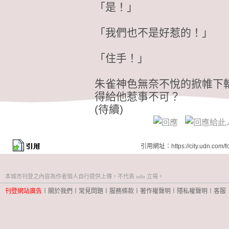
「是！」
「我們也不是好惹的！」
「住手！」
朱雀神色無奈不悅的掀帷下
得給他惹事不可？
(待續)
引用網址：https://city.udn.com/f
本城市刊登之內容為作者個人自行提供上傳，不代表 udn 立場。
刊登網站廣告
︱
關於我們
︱
常見問題
︱
服務條款
︱
著作權聲明
︱
隱私權聲明
︱
客服