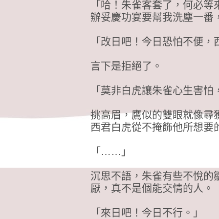
「哈！朱雀客套了，何必等
辦妥慶功宴要幫我洗塵一番
「改日吧！今日恐怕不便，
言下是拒絕了。
「莫非白虎讓朱雀心生害怕
挑高眉，鷹似的雙眼就像尋
西君白虎從不掩飾他所想要
「……」
沉思不語，朱雀有些不悅的
厭，真不是個能交情的人。
「來日吧！今日不行。」