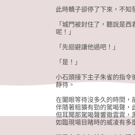
此時轎子卻停了下來，不知
「城門被封住了，聽說是西
呢！」
「先迴避讓他過吧！」
「是！」
小石頭接下主子朱雀的指令
靜待。
在闔眼等待沒多久的時間，
伴隨著粗獷有勁的駕喝聲，
但耳聞那駕喝聲響徹雲霄，
如臨現場目睹時的威凌有多