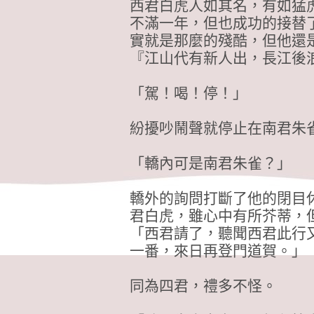
西君白虎人如其名，有如猛
不滿一年，但也成功的接替
實就是那麼的殘酷，但他還
『江山代有新人出，長江後
「駕！喝！停！」
紛擾吵鬧聲就停止在南君朱
「轎內可是南君朱雀？」
轎外的詢問打斷了他的閉目
君白虎，雖心中有所芥蒂，
「西君請了，聽聞西君此行
一番，來日再登門道賀。」
同為四君，禮多不怪。