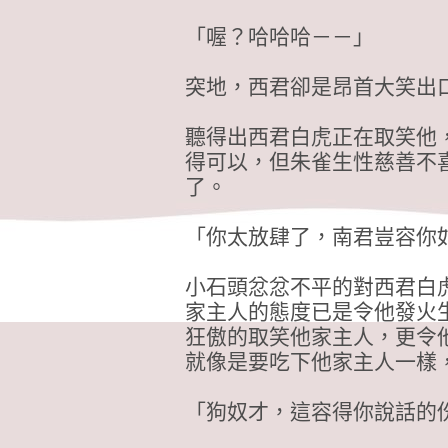
「喔？哈哈哈－－」
突地，西君卻是昂首大笑出
聽得出西君白虎正在取笑他
得可以，但朱雀生性慈善不
了。
「你太放肆了，南君豈容你
小石頭忿忿不平的對西君白
家主人的態度已是令他發火
狂傲的取笑他家主人，更令
就像是要吃下他家主人一樣
「狗奴才，這容得你說話的