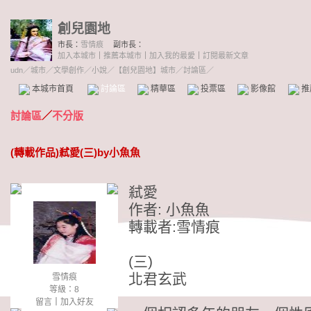
創兒園地
市長：
雪情痕
副市長：
加入本城市
｜
推薦本城市
｜
加入我的最愛
｜
訂閱最新文章
udn
／
城市
／
文學創作
／
小說
／
【創兒園地】城市
／討論區／
本城市首頁
討論區
精華區
投票區
影像館
推
討論區
／
不分版
(轉載作品)弒愛(三)by小魚魚
弒愛
作者: 小魚魚
轉載者:雪情痕
(三)
北君玄武
雪情痕
等級：8
留言
｜
加入好友