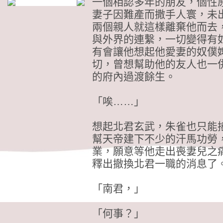
一個相認多年的朋友，個性
妻子因難產而撒手人寰，未
兩個親人就這樣離棄他而去
與外界的連繫，一切變得有
有會讓他想起他愛妻的奴僕
切，曾想幫助他的友人也一
的府內過渡餘生。
「唉……」
想起北君玄武，朱雀也只能
幫天帝建下不少的汗馬功勞
業，願意等他走出喪妻兒之
釋出撤換北君一職的消息了
「南君，」
「何事？」