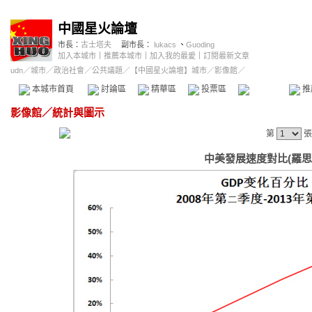
中國星火論壇
市長：
古士塔夫
副市長：
lukacs
、
Guoding
加入本城市
｜
推薦本城市
｜
加入我的最愛
｜
訂閱最新文章
udn
／
城市
／
政治社會
／
公共議題
／
【中國星火論壇】城市
／影像館／
本城市首頁
討論區
精華區
投票區
影像館
推
影像館
／
統計與圖示
第
張
中美發展速度對比(羅思