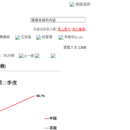
網路城邦
你還沒有登入喔(
馬上登入
/
加入會員
)
薦連結
公告區
訪客簿
市政中心
(0)
瀏覽人次
1308
／共26張
義)