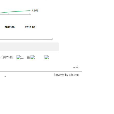
／共26張
▲top
Powered by
udn.com