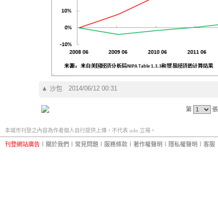
▲
沙包
2014/06/12 00:31
第
張
本城市刊登之內容為作者個人自行提供上傳，不代表 udn 立場。
刊登網站廣告
︱
關於我們
︱
常見問題
︱
服務條款
︱
著作權聲明
︱
隱私權聲明
︱
客服