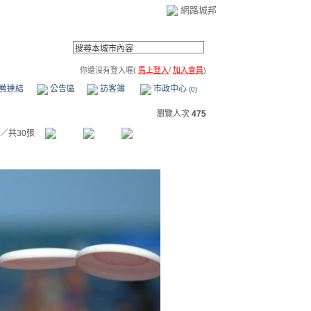
網路城邦
你還沒有登入喔(
馬上登入
/
加入會員
)
薦連結
公告區
訪客簿
市政中心
(0)
瀏覽人次
475
／共30張