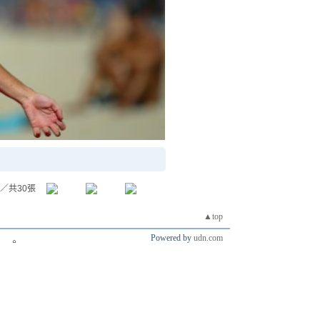
／共30張
▲top
Powered by
udn.com