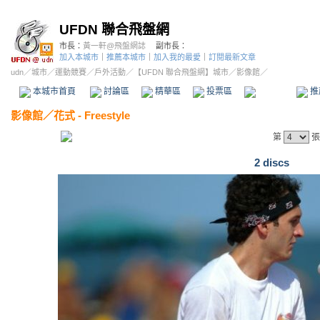
UFDN 聯合飛盤網
市長：
黃一軒@飛盤網誌
副市長：
加入本城市
｜
推薦本城市
｜
加入我的最愛
｜
訂閱最新文章
udn
／
城市
／
運動競賽
／
戶外活動
／
【UFDN 聯合飛盤網】城市
／影像館／
本城市首頁
討論區
精華區
投票區
影像館
推
影像館
／
花式 - Freestyle
第
張
2 discs