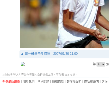
▲
黃一軒@飛盤網誌
2007/01/30 21:00
第
張
本城市刊登之內容為作者個人自行提供上傳，不代表 udn 立場。
刊登網站廣告
︱
關於我們
︱
常見問題
︱
服務條款
︱
著作權聲明
︱
隱私權聲明
︱
客服