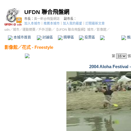
UFDN 聯合飛盤網
市長：
黃一軒@飛盤網誌
副市長：
加入本城市
｜
推薦本城市
｜
加入我的最愛
｜
訂閱最新文章
udn
／
城市
／
運動競賽
／
戶外活動
／
【UFDN 聯合飛盤網】城市
／影像館／
本城市首頁
討論區
精華區
投票區
影像館
推
影像館
／
花式 - Freestyle
第
張
2004 Aloha Festival 