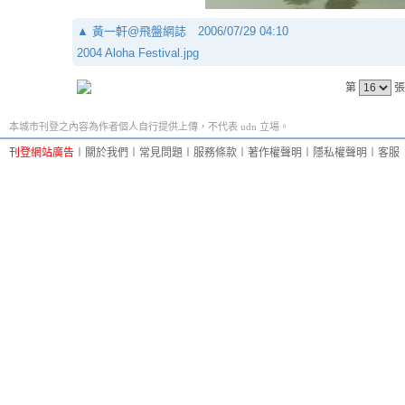
▲
黃一軒@飛盤網誌
2006/07/29 04:10
2004 Aloha Festival.jpg
第
張
本城市刊登之內容為作者個人自行提供上傳，不代表 udn 立場。
刊登網站廣告
︱
關於我們
︱
常見問題
︱
服務條款
︱
著作權聲明
︱
隱私權聲明
︱
客服