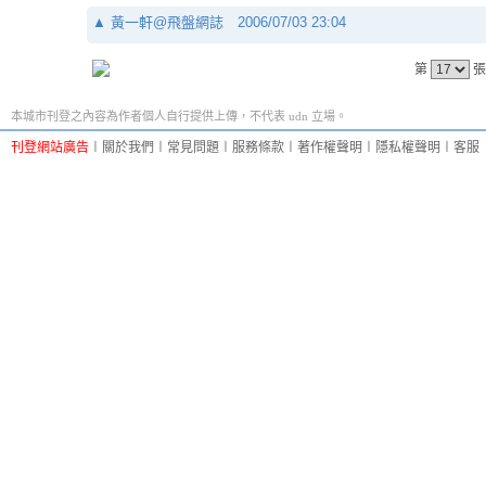
▲
黃一軒@飛盤網誌
2006/07/03 23:04
第
張
本城市刊登之內容為作者個人自行提供上傳，不代表 udn 立場。
刊登網站廣告
︱
關於我們
︱
常見問題
︱
服務條款
︱
著作權聲明
︱
隱私權聲明
︱
客服