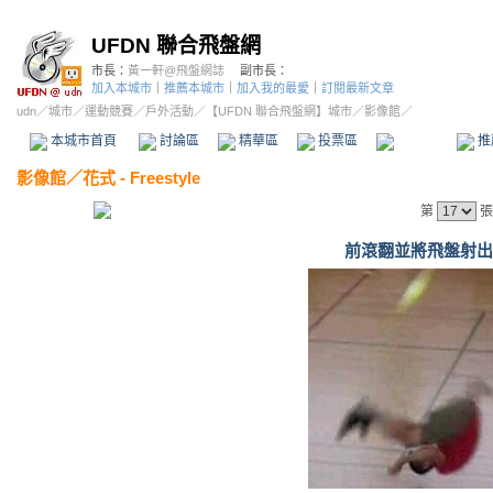
UFDN 聯合飛盤網
市長：
黃一軒@飛盤網誌
副市長：
加入本城市
｜
推薦本城市
｜
加入我的最愛
｜
訂閱最新文章
udn
／
城市
／
運動競賽
／
戶外活動
／
【UFDN 聯合飛盤網】城市
／影像館／
本城市首頁
討論區
精華區
投票區
影像館
推
影像館
／
花式 - Freestyle
第
張
前滾翻並將飛盤射出