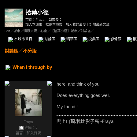
拾葉小徑
市長：
Fraya
副市長：
加入本城市
｜
推薦本城市
｜
加入我的最愛
｜
訂閱最新文章
udn
／
城市
／
情感交流
／
心靈
／
【拾葉小徑】城市
／討論區／
本城市首頁
討論區
精華區
投票區
影像館
推
討論區
／
不分版
When I through by
here, and think of you.
Does everything goes well.
My friend !
爬上山頂.我比影子高 -Fraya
Fraya
等級：5
留言
｜
加入好友