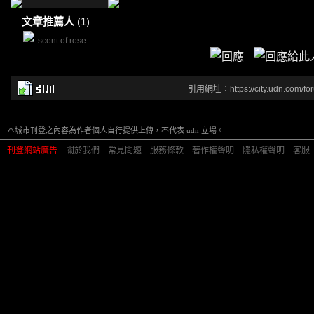
文章推薦人
(1)
scent of rose
引用網址：https://city.udn.com/fo
本城市刊登之內容為作者個人自行提供上傳，不代表 udn 立場。
刊登網站廣告
︱
關於我們
︱
常見問題
︱
服務條款
︱
著作權聲明
︱
隱私權聲明
︱
客服