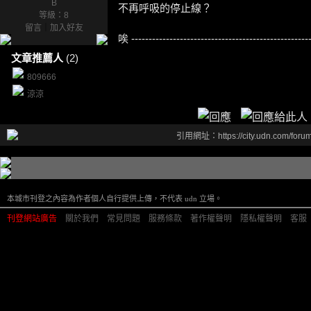
B
不再呼吸的停止線？
等級：8
留言
｜
加入好友
唉 ----------------------------------------------------
文章推薦人
(2)
809666
涼涼
引用網址：https://city.udn.com/foru
本城市刊登之內容為作者個人自行提供上傳，不代表 udn 立場。
刊登網站廣告
︱
關於我們
︱
常見問題
︱
服務條款
︱
著作權聲明
︱
隱私權聲明
︱
客服