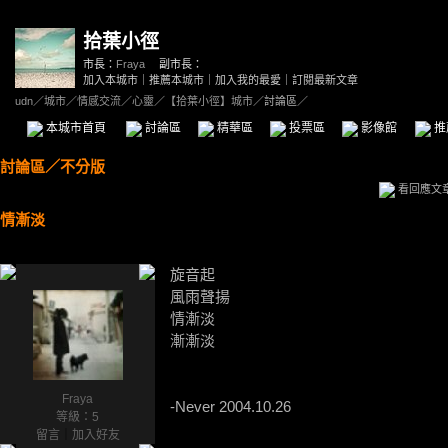
拾葉小徑
市長：
Fraya
副市長：
加入本城市
｜
推薦本城市
｜
加入我的最愛
｜
訂閱最新文章
udn
／
城市
／
情感交流
／
心靈
／
【拾葉小徑】城市
／討論區／
本城市首頁
討論區
精華區
投票區
影像館
推
討論區
／
不分版
看回應文
情漸淡
旋音起
風雨聲揚
情漸淡
漸漸淡
Fraya
-Never 2004.10.26
等級：5
留言
｜
加入好友