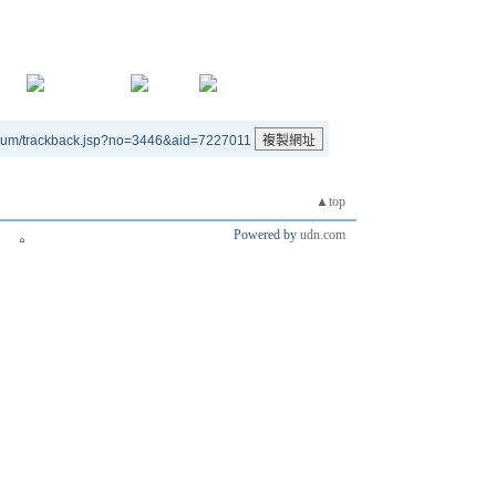
rum/trackback.jsp?no=3446&aid=7227011
▲top
Powered by
udn.com