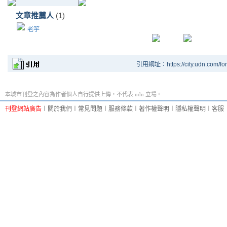
文章推薦人
(1)
老竽
引用網址：https://city.udn.com/fo
本城市刊登之內容為作者個人自行提供上傳，不代表 udn 立場。
刊登網站廣告
︱
關於我們
︱
常見問題
︱
服務條款
︱
著作權聲明
︱
隱私權聲明
︱
客服