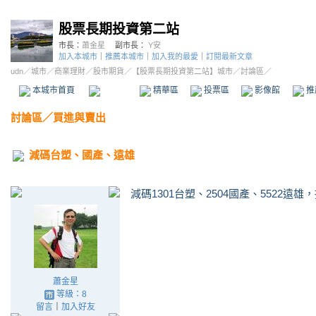
股票長期投資第二站
市長：
蕭金星
副市長：
Y安
加入本城市
｜
推薦本城市
｜
加入我的最愛
｜
訂閱最新文章
udn
／
城市
／
商業理財
／
股市期貨
／
【股票長期投資第二站】城市
／討論區／
本城市首頁
討論區
精華區
投票區
影像館
推
討論區
／
買進與賣出
減碼台塑、國產、遠雄
減碼1301台塑、2504國產、5522遠雄
蕭金星
等級：8
留言
｜
加入好友