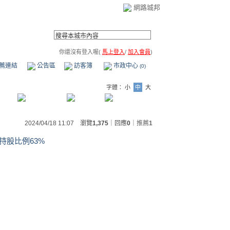
網路城邦
你還沒有登入喔(
馬上登入
/
加入會員
)
薦連結
公告區
訪客簿
市政中心
(0)
字體：
小
中
大
2024/04/18 11:07 瀏覽
1,375
｜回應
0
｜
推薦
1
，持股比例63%