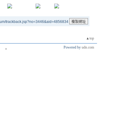
rum/trackback.jsp?no=3446&aid=4856834
▲top
Powered by
udn.com