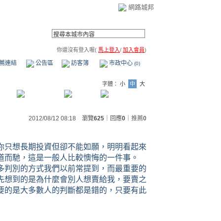
網路城邦
你還沒有登入喔(
馬上登入
/
加入會員
)
薦連結
公告區
訪客簿
市政中心
(0)
字體：
小
中
大
2012/08/12 08:18 瀏覽
625
｜回應
0
｜
推薦
0
你只想長期投資但卻不能如願，明明看起來
道而馳，這是一般人比較懊悔的一件事。
多判別的方式我們以前常提到，而最重要的
先想到的是為什麼會別人想賣給我，要賣之
要的是大多數人的判斷都是錯的，只要有此