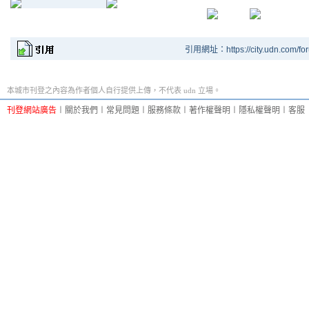
引用網址：https://city.udn.com/fo
本城市刊登之內容為作者個人自行提供上傳，不代表 udn 立場。
刊登網站廣告
︱
關於我們
︱
常見問題
︱
服務條款
︱
著作權聲明
︱
隱私權聲明
︱
客服