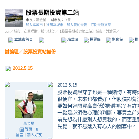
股票長期投資第二站
市長：
蕭金星
副市長：
Y安
加入本城市
｜
推薦本城市
｜
加入我的最愛
｜
訂閱最新文章
udn
／
城市
／
商業理財
／
股市期貨
／
【股票長期投資第二站】城市
／討論區／
本城市首頁
討論區
精華區
投票區
影像館
推
討論區
／
股票投資站備份
2012.5.15
2012.5.15
股票投資說穿了也是一種賭博，有時
很便宜，未來也都看好，但股價卻背
要如何避開買高賣低的陷阱呢？有許
一點是必須做心理的判斷，要買之前
前先想為什麼別人想買我的，而更重
蕭金星
先覺，就不易落入有心人的圈套中。
等級：8
留言
｜
加入好友