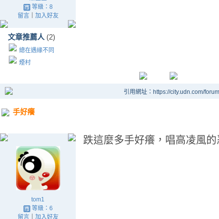
等級：8
留言
｜
加入好友
文章推薦人
(2)
總在遇緣不同
煙村
引用網址：https://city.udn.com/foru
手好癢
跌這麼多手好癢，唱高凌風的
tom1
等級：6
留言
｜
加入好友