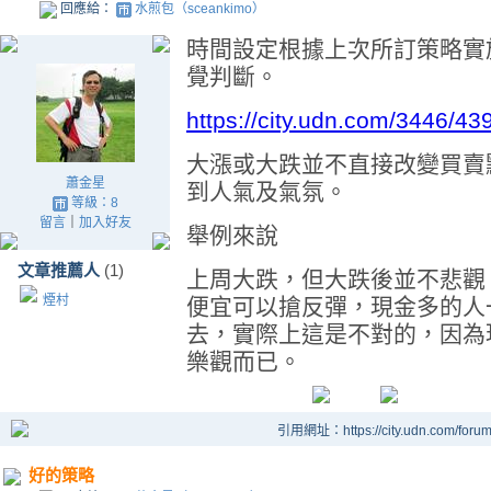
回應給：
水煎包（sceankimo）
時間設定根據上次所訂策略實
覺判斷。
https://city.udn.com/3446/4
大漲或大跌並不直接改變買賣
蕭金星
到人氣及氣氛。
等級：8
留言
｜
加入好友
舉例來說
文章推薦人
(1)
上周大跌，但大跌後並不悲觀
煙村
便宜可以搶反彈，現金多的人
去，實際上這是不對的，因為
樂觀而已。
引用網址：https://city.udn.com/foru
好的策略