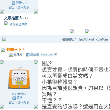
等級：8
留言
｜
加入好友
文章推薦人
(1)
總在遇緣不同
引用網址：https://city.udn.com/foru
翻譯一下？
回應給：
蕭金星（nelsonsh6）
關於
想賣才買，想買的時候不賣也
可以再翻成白話文嗎？
小弟很難體會？
因為目前我很想賣，如果以（
買嗎？
sceankimo
等級：
不懂？？
留言
｜
加入好友
是直覺的想法嗎？還是用在大