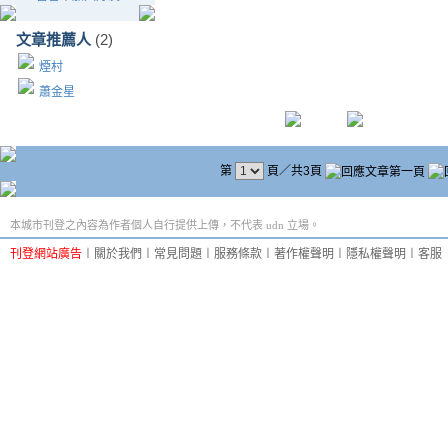
文章推薦人
(2)
煙村
蕭金星
第
頁／共3頁
本城市刊登之內容為作者個人自行提供上傳，不代表 udn 立場。
刊登網站廣告
︱
關於我們
︱
常見問題
︱
服務條款
︱
著作權聲明
︱
隱私權聲明
︱
客服