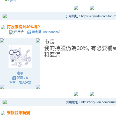
煙村
引用網址：https://city.udn.com/foru
持股該補到40%嗎?
回應給：
蕭金星（nelsonsh6）
市長
我的持股仍為30%, 有必要補
和亞泥.
老竽
等級：5
留言
｜
加入好友
引用網址：https://city.udn.com/foru
樂觀並未轉變