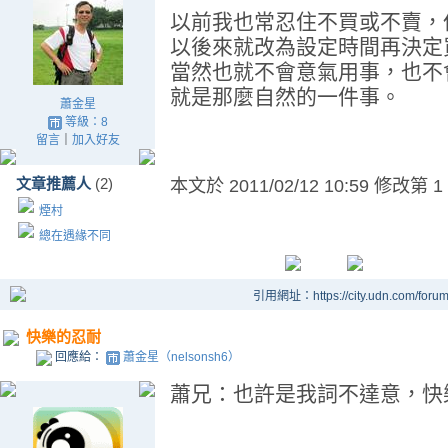
以前我也常忍住不買或不賣，
以後來就改為設定時間再決定
當然也就不會意氣用事，也不
就是那麼自然的一件事。
蕭金星
等級：8
留言
｜
加入好友
文章推薦人
(2)
本文於
2011/02/12 10:59 修改第 1
煙村
總在遇緣不同
引用網址：https://city.udn.com/foru
快樂的忍耐
回應給：
蕭金星（nelsonsh6）
蕭兄：也許是我詞不達意，快