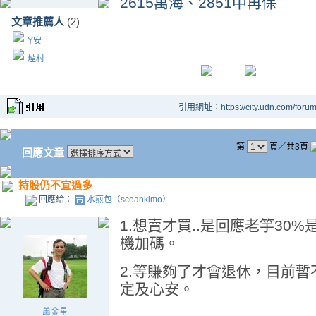
2615萬海、2851中再保
文章推薦人
(2)
Y安
煙村
引用網址：https://city.udn.com/foru
第
頁／共3頁
回應文章
持股仍不宜過多
回應給：
水煎包（sceankimo）
1.想賣才買..是回應老竽30
機加碼。
2.等賺夠了才會退休，目前
定及心安。
蕭金星