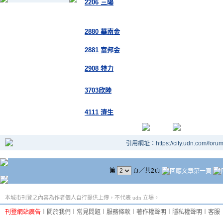
2206 三陽
2880 華南金
2881 富邦金
2908 特力
3703欣陸
4111 濟生
引用網址：https://city.udn.com/foru
第
頁／共2頁
本城市刊登之內容為作者個人自行提供上傳，不代表 udn 立場。
刊登網站廣告
︱
關於我們
︱
常見問題
︱
服務條款
︱
著作權聲明
︱
隱私權聲明
︱
客服