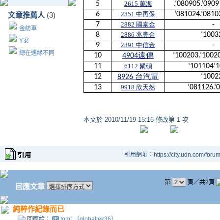
5
2615
萬海
.‘080905.‘0909
6
2851
中再保
‘081024.‘0810
文章推薦人
(3)
7
2882
國泰金
-
金紡車
8
2886
兆豐金
‘1003
Y安
9
2891
中信金
-
總在遇緣不同
10
‘100203.’1002
4904
遠傳
11
6112
聚碩
‘101104‘
12
‘1002
8926
台汽電
13
9918
欣天然
‘081126.‘
本文於
2010/11/19 15:16 修改第 1 次
引用網址：https://city.udn.com/foru
第
頁／共2頁
回應文章
純粹作紀錄而已
回應給：
tom1（globaltek36）