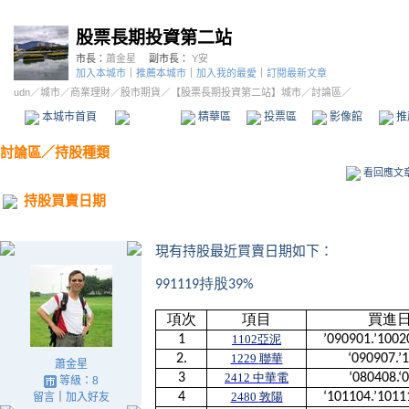
股票長期投資第二站
市長：
蕭金星
副市長：
Y安
加入本城市
｜
推薦本城市
｜
加入我的最愛
｜
訂閱最新文章
udn
／
城市
／
商業理財
／
股市期貨
／
【股票長期投資第二站】城市
／討論區／
本城市首頁
討論區
精華區
投票區
影像館
推
討論區
／
持股種類
看回應文
持股買賣日期
現有持股最近買賣日期如下：
991119
持股
39%
項次
項目
買進
1
1102
亞泥
’090901.’1002
2.
1229
聯華
‘090907.’
蕭金星
3
2412
中華電
‘080408.‘
等級：8
4
2480
敦陽
‘101104.’1011
留言
｜
加入好友