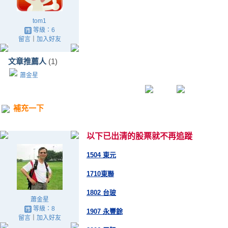
tom1
等級：6
留言
｜
加入好友
文章推薦人
(1)
蕭金星
補充一下
以下已出清的股票就不再追蹤
1504 東元
1710東聯
1802 台玻
蕭金星
等級：8
1907 永豐餘
留言
｜
加入好友