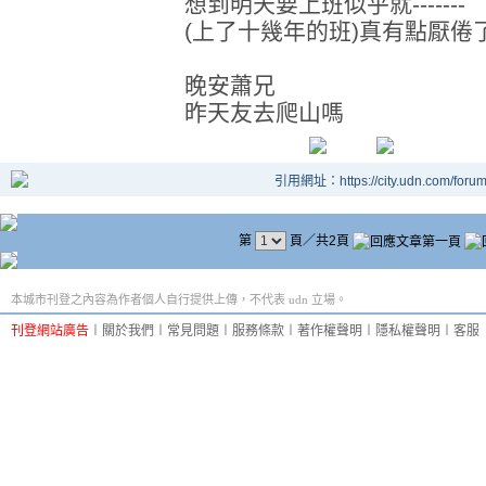
想到明天要上班似乎就-------
(上了十幾年的班)真有點厭倦
晚安蕭兄
昨天友去爬山嗎
引用網址：https://city.udn.com/foru
第
頁／共2頁
本城市刊登之內容為作者個人自行提供上傳，不代表 udn 立場。
刊登網站廣告
︱
關於我們
︱
常見問題
︱
服務條款
︱
著作權聲明
︱
隱私權聲明
︱
客服