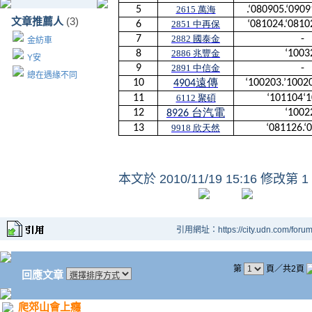
5
2615
萬海
.‘080905.‘0909
文章推薦人
(3)
6
2851
中再保
‘081024.‘0810
7
2882
國泰金
-
金紡車
8
2886
兆豐金
‘1003
Y安
9
2891
中信金
-
總在遇緣不同
10
‘100203.’1002
4904
遠傳
11
6112
聚碩
‘101104‘
12
‘1002
8926
台汽電
13
9918
欣天然
‘081126.‘
本文於
2010/11/19 15:16 修改第 1
引用網址：https://city.udn.com/foru
第
頁／共2頁
回應文章
爬郊山會上癮