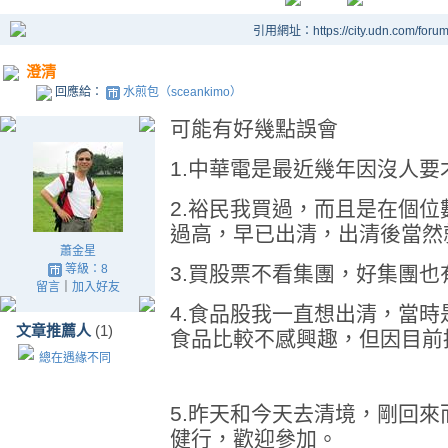
引用網址：https://city.udn.com/foru
澄清
回應給：
水煎包（sceankimo）
可能有好幾點誤會
1.中華電是最近幾年因沒人
2.裕民我買過，而且是在個
過高，早已出清，出清後當然
蕭金星
等級：8
3.買股票不看集團，好集團也
留言
｜
加入好友
4.食品股我一直想出清，當
文章推薦人
(1)
食品比較不感興趣，但因目前
總在遇緣不同
5.昨天和今天去清境，剛回來
健行，歡迎參加。