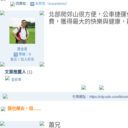
回應給：
水煎包（sceankimo）
北部爬郊山很方便，公車捷運
費，獲得最大的快樂與健康，
蕭金星
等級：8
留言
｜
加入好友
文章推薦人
(1)
金紡車
引用網址：https://city.udn.com/foru
我也想去，但.......
蕭兄