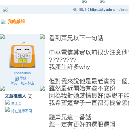
引用網址：https://city.udn.com/foru
我的感想
看到蕭兄以下一句話
中華電信其實以前很少注意他
????????
我產生許多why
sceankimo
等級：
但對我來說他是最老實的一個
留言
｜
加入好友
雖然最近開始有些不安份
因為我對她感情最好(雖說不能
文章推薦人
(2)
我希望這輩子一直都有機會領
蕭金星
總在遇緣不同
聽蕭兄這一番話
您一定有更好的選股邏輯