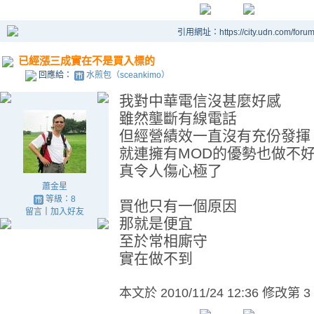
引用網址：https://city.udn.com/foru
已經漲三成實在不是買入標的
回應給：
水煎包（sceankimo）
我對中華電信沒甚麼好感
雖然壟斷有線電話
但經營績效一直沒有充份發揮
就連擁有MOD的優勢也做不
真令人傷心極了
蕭金星
等級：8
買他只有一個原因
留言
｜
加入好友
那就是便宜
至於常相廝守
實在做不到
本文於
2010/11/24 12:36 修改第 3