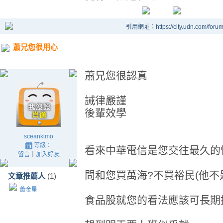
引用網址：https://city.udn.com/foru
蕭兄您很用心
蕭兄您很認真
誡律嚴謹
後輩效學
sceankimo
等級：
看來中華電信是您交往最久的
留言
｜
加入好友
問和您買萬海?不買裕民(他不
文章推薦人
(1)
蕭金星
食品股就您的看法應該可長期