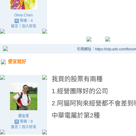
Olive.Chen
等級：4
留言
｜
加入好友
引用網址：https://city.udn.com/foru
便宜就好
我買的股票有兩種
1.經營團隊好的公司
2.阿貓阿狗來經營都不會差到
中華電屬於第2種
蕭金星
等級：8
留言
｜
加入好友