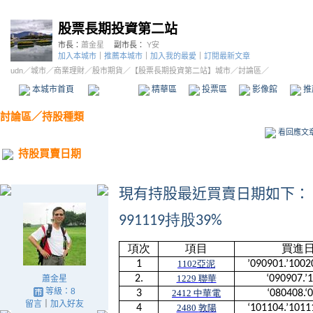
股票長期投資第二站
市長：
蕭金星
副市長：
Y安
加入本城市
｜
推薦本城市
｜
加入我的最愛
｜
訂閱最新文章
udn
／
城市
／
商業理財
／
股市期貨
／
【股票長期投資第二站】城市
／討論區／
本城市首頁
討論區
精華區
投票區
影像館
推
討論區
／
持股種類
看回應文
持股買賣日期
現有持股最近買賣日期如下：
991119
持股
39%
項次
項目
買進
1
1102
亞泥
’090901.’1002
2.
1229
聯華
‘090907.’
蕭金星
等級：8
3
2412
中華電
‘080408.‘
留言
｜
加入好友
4
2480
敦陽
‘101104.’1011