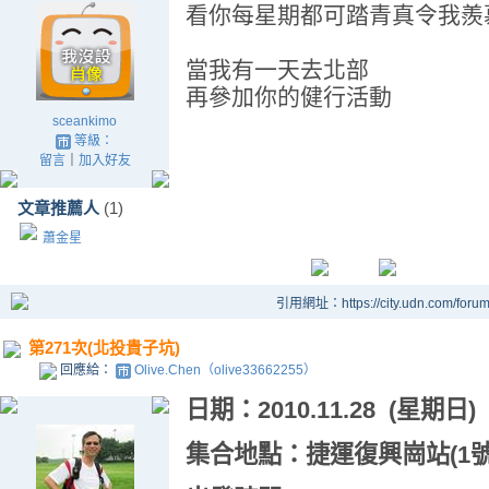
看你每星期都可踏青真令我羨
當我有一天去北部
再參加你的健行活動
sceankimo
等級：
留言
｜
加入好友
文章推薦人
(1)
蕭金星
引用網址：https://city.udn.com/foru
第271次(北投貴子坑)
回應給：
Olive.Chen（olive33662255）
日期：
2010.11.28 (
星期日
)
集合地點：捷運復興崗站
(1