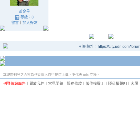
蕭金星
等級：8
留言
｜
加入好友
引用網址：https://city.udn.com/foru
本城市刊登之內容為作者個人自行提供上傳，不代表 udn 立場。
刊登網站廣告
︱
關於我們
︱
常見問題
︱
服務條款
︱
著作權聲明
︱
隱私權聲明
︱
客服