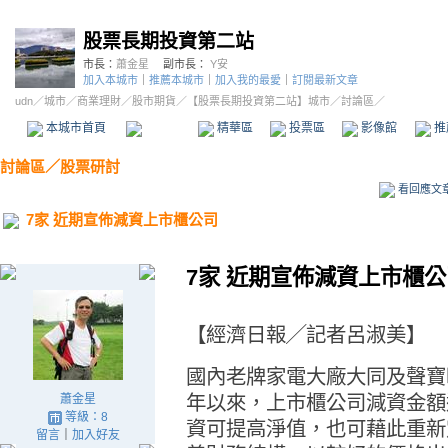
股票長期投資第二站
市長：
蕭金星
副市長：
Y安
加入本城市
｜
推薦本城市
｜
加入我的最愛
｜
訂閱最新文章
udn
／
城市
／
商業理財
／
股市期貨
／
【股票長期投資第二站】城市
／討論區／
本城市首頁
討論區
精華區
投票區
影像館
推
討論區
／
股票研討
看回應文
7家 近期宣佈減資上市櫃公司
7
家
近期宣佈減資上市櫃公
【經濟日報
記者呂淑美】
╱
國內老牌家電大廠大同及聲寶
年以來，上市櫃公司減資金額
蕭金星
等級：8
資可提高淨值，也可藉此重新
留言
｜
加入好友