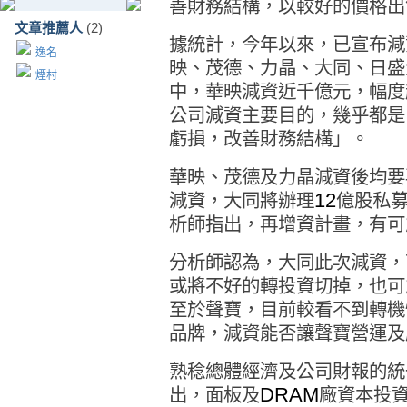
善財務結構，以較好的價格出
文章推薦人
(2)
據統計，今年以來，已宣布減
逸名
映、茂德、力晶、大同、日盛
煙村
中，華映減資近千億元，幅度
公司減資主要目的，幾乎都是
虧損，改善財務結構」。
華映、茂德及力晶減資後均要
12
減資，大同將辦理
億股私
析師指出，再增資計畫，有可
分析師認為，大同此次減資，
或將不好的轉投資切掉，也可
至於聲寶，目前較看不到轉機
品牌，減資能否讓聲寶營運及
熟稔總體經濟及公司財報的統
DRAM
出，面板及
廠資本投