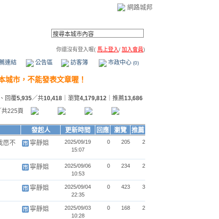
網路城邦
你還沒有登入喔(
馬上登入
/
加入會員
)
薦連結
公告區
訪客簿
市政中心
(0)
、回覆
5,935
／共
10,418
｜瀏覽
4,179,812
｜推薦
13,686
／共225頁
發起人
更新時間
回應
瀏覽
推薦
我愿不
寧靜姐
2025/09/19
0
205
2
15:07
寧靜姐
2025/09/06
0
234
2
10:53
寧靜姐
2025/09/04
0
423
3
22:35
寧靜姐
2025/09/03
0
168
2
10:28