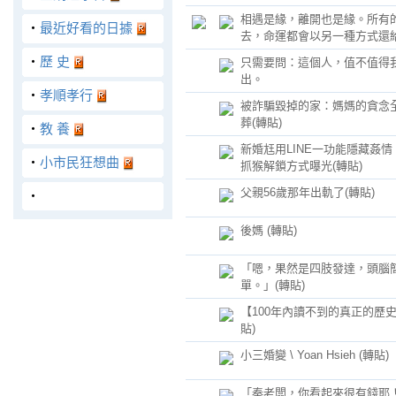
相遇是緣，離開也是緣。所有
‧
最近好看的日據
去，命運都會以另一種方式還
‧
歷 史
只需要問：這個人，值不值得
出。
‧
孝順孝行
被詐騙毀掉的家：媽媽的貪念
葬(轉貼)
‧
教 養
新婚尪用LINE一功能隱藏姦情
‧
小市民狂想曲
抓猴解鎖方式曝光(轉貼)
父親56歲那年出軌了(轉貼)
‧
後媽 (轉貼)
「嗯，果然是四肢發達，頭腦
單。」(轉貼)
【100年內讀不到的真正的歷史
貼)
小三婚變 \ Yoan Hsieh (轉貼)
「秦老闆，你看起來很有錢耶！