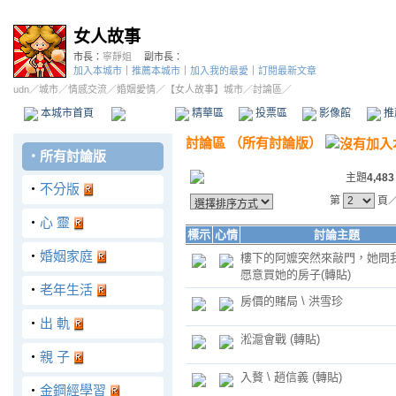
女人故事
市長：
寧靜姐
副市長：
加入本城市
｜
推薦本城市
｜
加入我的最愛
｜
訂閱最新文章
udn
／
城市
／
情感交流
／
婚姻愛情
／
【女人故事】城市
／討論區／
本城市首頁
討論區
精華區
投票區
影像館
推
討論區
（
所有討論版
）
‧
所有討論版
主題
4,483
‧
不分版
第
頁
‧
心 靈
標示
心情
討論主題
‧
婚姻家庭
樓下的阿嬤突然來敲門，她問
愿意買她的房子(轉貼)
‧
老年生活
房價的賭局 \ 洪雪珍
‧
出 軌
淞滬會戰 (轉貼)
‧
親 子
入贅 \ 趙信義 (轉貼)
‧
金鋼經學習