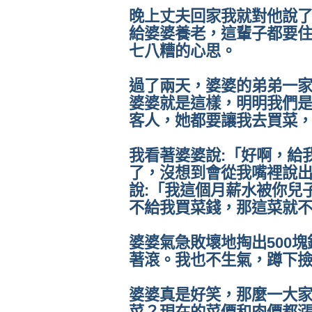
晚上丈夫回家我就對他說
給婆婆養老，這輩子都要
七八糟的心思。
過了兩天，婆婆的弟弟一
婆婆就是這樣，明明我們
客人，她都要讓我去買菜
我看著婆婆說:「好啊，給
了，沒想到會從我嘴裡說
說:「我這個月薪水被你兒
不給我買菜錢，那這菜就
婆婆氣急敗壞地掏出500
著滾。我也不生氣，蹲下
婆婆真是好笑，那麼一大家