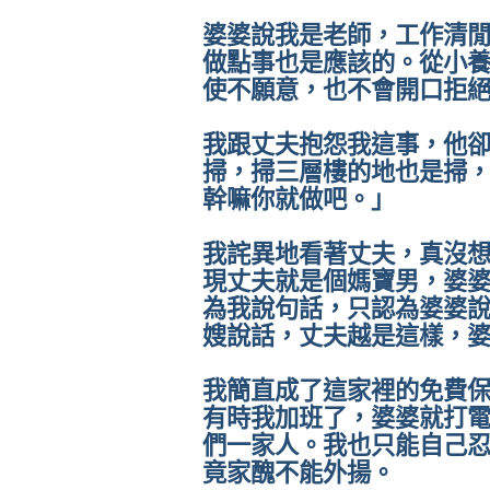
婆婆說我是老師，工作清
做點事也是應該的。從小
使不願意，也不會開口拒
我跟丈夫抱怨我這事，他卻
掃，掃三層樓的地也是掃
幹嘛你就做吧。」
我詫異地看著丈夫，真沒
現丈夫就是個媽寶男，婆
為我說句話，只認為婆婆
嫂說話，丈夫越是這樣，
我簡直成了這家裡的免費
有時我加班了，婆婆就打
們一家人。我也只能自己
竟家醜不能外揚。