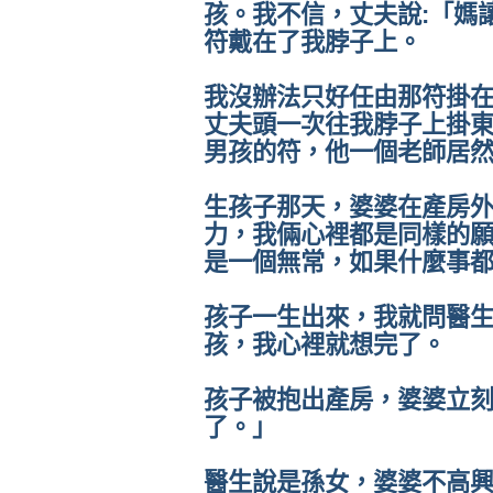
孩。我不信，丈夫說:「媽
符戴在了我脖子上。
我沒辦法只好任由那符掛
丈夫頭一次往我脖子上掛
男孩的符，他一個老師居
生孩子那天，婆婆在產房
力，我倆心裡都是同樣的願
是一個無常，如果什麼事
孩子一生出來，我就問醫
孩，我心裡就想完了。
孩子被抱出產房，婆婆立刻
了。」
醫生說是孫女，婆婆不高