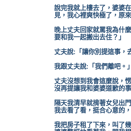
說完我就上樓去了，婆婆
見，我心裡爽快極了，原
晚上丈夫回家就罵我為什麼
要和我一起搬出去住？」
丈夫說:「讓你別提這事，
我跟丈夫說:「我們離吧。
丈夫沒想到我會這麼說，
沒再提讓我和婆婆道歉的
隔天我清早就揹著女兒出
我去看了看，挺合心意的
我把房子租了下來，叫了