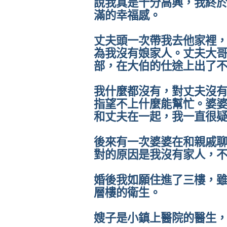
說我真是十分高興，我終
滿的幸福感。
丈夫頭一次帶我去他家裡
為我沒有娘家人。丈夫大
部，在大伯的仕途上出了
我什麼都沒有，對丈夫沒
指望不上什麼能幫忙。婆
和丈夫在一起，我一直很
後來有一次婆婆在和親戚
對的原因是我沒有家人，
婚後我如願住進了三樓，
層樓的衛生。
嫂子是小鎮上醫院的醫生