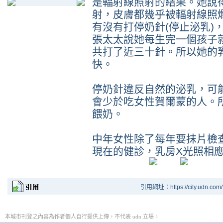
是輻射線照射的結果。她說
射，皮膚都幾乎被輻射線照
有沒有打停奶針(停止泌乳)
張太太說她每生完一個孩子就
共打了近三十針。所以她的
快。
停奶針違反自然的泌乳，可
會少於吃女性賀爾蒙的人。
餵奶。
中年女性除了每年要抹片檢
現在的健診，乳房X光照相
引用網址：https://city.udn.com/
本城市刊登之內容為作者個人自行提供上傳，不代表 udn 立場。