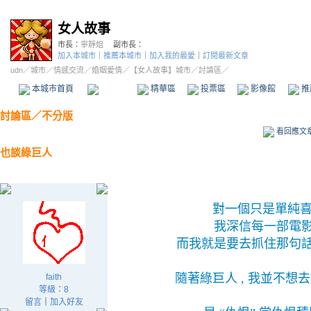
女人故事
市長：
寧靜姐
副市長：
加入本城市
｜
推薦本城市
｜
加入我的最愛
｜
訂閱最新文章
udn
／
城市
／
情感交流
／
婚姻愛情
／
【女人故事】城市
／討論區／
本城市首頁
討論區
精華區
投票區
影像館
推
討論區
／
不分版
看回應文
也談綠巨人
對一個只是單純
我深信每一部電影
而我就是要去抓住那句話
隨著綠巨人 , 我並不想
faith
等級：8
留言
｜
加入好友