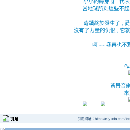
小小的綠芽呀 ! 代
當地球所剩這些不起眼
奇蹟終於發生了 ; 
沒有了力量的仇恨 , 
呵 ~~ 我再也
作
背景音樂
來
引用網址：https://city.udn.com/fo