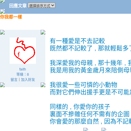
回應文章
你我都一樣
有一種愛是不去記較
既然都不記較了 , 那就輕鬆多
我深愛我的母親 , 那十幾年 ,
我是用我的黃金歲月來陪側母
faith
等級：8
留言
｜
加入好友
我很愛一些可憐的小動物
而對它們伸出援手更是不可能
同樣的 , 你愛你的孩子
裏面不摻雜任何不需有的企圖
你會愛的那麼自然 , 因為不記