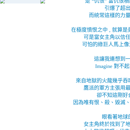
是 “仇恨” 當仇
引爆了超
而統常這樣的力
在極度憤恨之中 , 就算
可是當女主角以信
可怕的綠巨人馬上像
這讓我連想到
Imagine 
來自地獄的火龍幾乎吞
鷹派的軍方主張用
卻不知這剛好
因為唯有恨、殺、毀滅
眼看著地球
女主角終於找到了