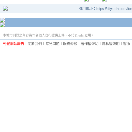
引用網址：https://city.udn.com/fo
本城市刊登之內容為作者個人自行提供上傳，不代表 udn 立場。
刊登網站廣告
︱
關於我們
︱
常見問題
︱
服務條款
︱
著作權聲明
︱
隱私權聲明
︱
客服