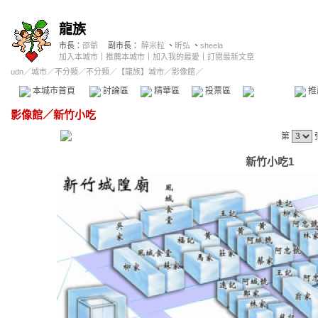
龍族
市長：
邵爺
副市長：
醉米粒
、
昕弘
、
sheela
加入本城市
｜
推薦本城市
｜
加入我的最愛
｜
訂閱最新文章
udn
／
城市
／
不分類
／
不分類
／
【龍族】城市
／影像館／
本城市首頁
討論區
精華區
投票區
影像館
推
影像館
／
新竹小吃
第
新竹小吃1