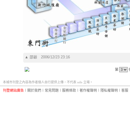
▲
邵爺
2006/12/23 23:16
第
本城市刊登之內容為作者個人自行提供上傳，不代表 udn 立場。
刊登網站廣告
︱
關於我們
︱
常見問題
︱
服務條款
︱
著作權聲明
︱
隱私權聲明
︱
客服