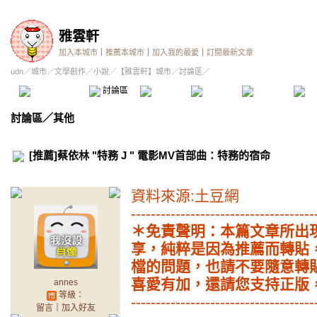
雅雲軒
加入本城市
｜
推薦本城市
｜
加入我的最愛
｜
訂閱最新文章
udn
／
城市
／
文學創作
／
小說
／
【雅雲軒】城市
／討論區／
本城市首頁
討論區
精華區
投票區
影像館
推
討論區
／
其他
[推薦]蔡依林 "特務 J " 電影MV首部曲：特務的宿命
資料來源:土豆網
-------------------------------------
＊免責聲明：本篇文章所出
享，純粹是因為推薦而轉貼
檔的問題，也請不要隨意轉
喜愛有加，還請您支持正版
annes
等級：
-------------------------------------
留言
｜
加入好友