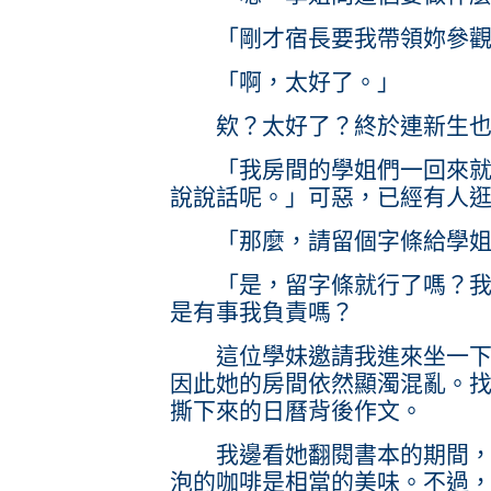
「剛才宿長要我帶領妳參觀
「啊，太好了。」
欸？太好了？終於連新生也
「我房間的學姐們一回來就跑
說說話呢。」可惡，已經有人
「那麼，請留個字條給學姐
「是，留字條就行了嗎？我明
是有事我負責嗎？
這位學妹邀請我進來坐一下。
因此她的房間依然顯濁混亂。
撕下來的日曆背後作文。
我邊看她翻閱書本的期間，向
泡的咖啡是相當的美味。不過