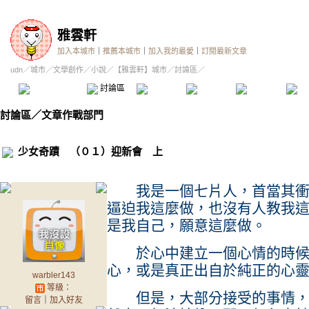
雅雲軒
加入本城市
｜
推薦本城市
｜
加入我的最愛
｜
訂閱最新文章
udn
／
城市
／
文學創作
／
小說
／
【雅雲軒】城市
／討論區／
本城市首頁
討論區
精華區
投票區
影像館
推
討論區
／
文章作戰部門
少女奇蹟 （０１）迎新會 上
我是一個七片人，首當其衝的
逼迫我這麼做，也沒有人教我
是我自己，願意這麼做。
於心中建立一個心情的時候
心，或是真正出自於純正的心
warbler143
等級：
但是，大部分接受的事情，都
留言
｜
加入好友