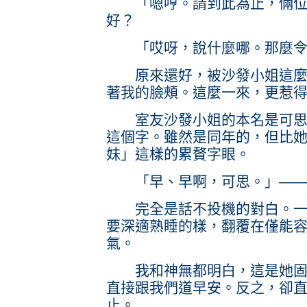
「嗯哼。請到此為止，倆位請
好？
「哎呀，說什麼哪。那麼令
原來還好，被沙發小姐這麼一
著我的臉頰。這麼一來，更惹
室友沙發小姐的本名是可思艾
這個字。雖然是同年的，但比
妹」這樣的累贅字眼。
「早、早啊，可思。」——
完全是話不投機的對白。一語
要深適熟睡的樣，翻覆在僅能
氣。
我和神無都明白，這是她固有
直接跟我們道早安。反之，卻
止。