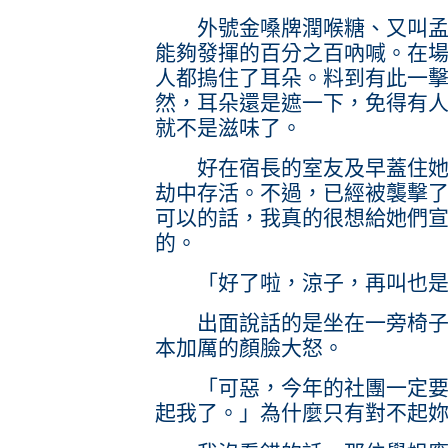
外號金嗓牌潤喉糖、又叫孟姜
能夠發揮的百分之百吶喊。在
人都摀住了耳朵。料到有此一
然，耳朵還是遮一下，免得有
就不是滋味了。
好在宿長的室友及早蓋住她的
劫中存活。不過，已經被襲擊
可以的話，我真的很想給她們
的。
「好了啦，涼子，再叫也是
出面說話的是坐在一旁椅子上
本加厲的顏臉大怒。
「可惡，今年的社團一定要把
起我了。」為什麼只有對不起