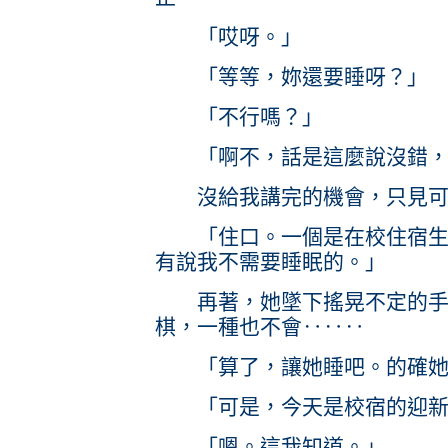
「哎呀。」
「等等，妳還要睡呀？」
「不行嗎？」
「啊不，話是這麼說沒錯，
沒給我講完的機會，只見可
「住口。一個是在校住宿生，
有說我不需要睡眠的。」
再著，她墜下搖晃不定的手指
棋，一種也不會‥‥‥
「算了，讓她睡吧。的確她
「可是，今天是校宿的迎新
「嗯。這我知道。」