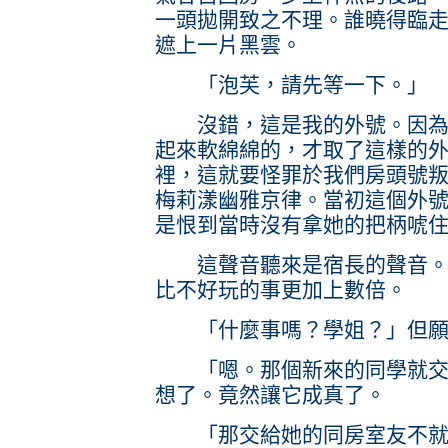
一頭拋開致之不理。誰曉得臨
遮上一片黑雲。
「泡芙，請先等一下。」
沒錯，這是我的外號。因為本
起來軟綿綿的，才取了這樣的
裡，這就要怪罪於我們房頭號
梅莉漾幽雅京律。當初這個外
是恨到當時沒有拿她的把柄唬
這聲音聽來是宿長的聲音。被
比不好玩的事更加上數倍。
「什麼事嗎？學姐？」但願
「嗯。那個新來的同學就交給
想了。竟然讓它成真了。
「那交給她的同房室友不就行