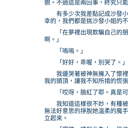
貌。不過這是兩回事，終究只
有多少次我差點記成沙發小姐
幸的，我們都是挑沙發小姐的
「在夢裡出現欺騙自己的朋友
啊。」
「嗚嗚。」
「好好，乖喔，別哭了。
我邊哭著被神無擁入了懷裡。
我的頭頂，讓我不知所措的慌
「哎呀，臉紅了耶。真是可
我知道這樣很不妙，有種被像
無法好意思的掙脫她溫柔的魔
立起來。