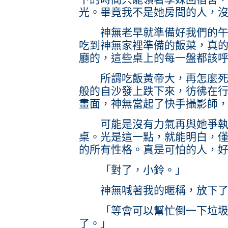
光。畢竟我不是她房間的人，
神無老早就準備好我們的午餐
吃到神無家裡準備的飯菜，真
廳的，這些桌上的每一盤都該
所謂吃飯黃帝大，再怎麼死睡
般的自沙發上跌下來，彷彿在
畫面，神無當起了快手攝影師
可能是沒有力氣再與她爭執吧
桌。光是這一點，就能明白，
的所有性格。真是可怕的人，
「對了，小鈴。」
神無喊著我的暱稱，放下了
「等會可以幫忙倒一下垃圾
了。」