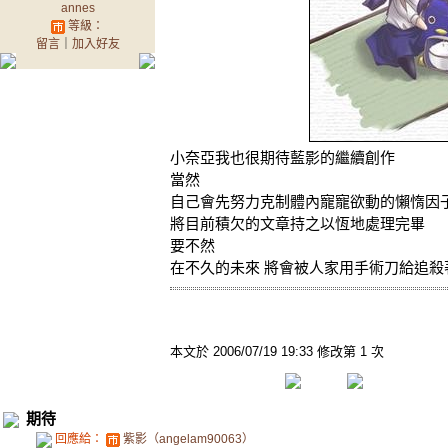
annes
等級：
留言
｜
加入好友
小奈亞我也很期待藍影的繼續創作
當然
自己會先努力克制體內寵寵欲動的懶惰因
將目前積欠的文章持之以恆地處理完畢
要不然
在不久的未來 將會被人家用手術刀給追殺
本文於
2006/07/19 19:33 修改第 1 次
期待
回應給：
紫影（angelam90063）