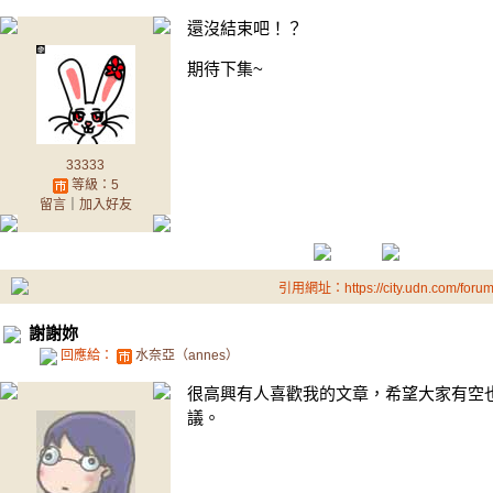
還沒結束吧！？
期待下集~
33333
等級：5
留言
｜
加入好友
引用網址：https://city.udn.com/foru
謝謝妳
回應給：
水奈亞（annes）
很高興有人喜歡我的文章，希望大家有空
議。