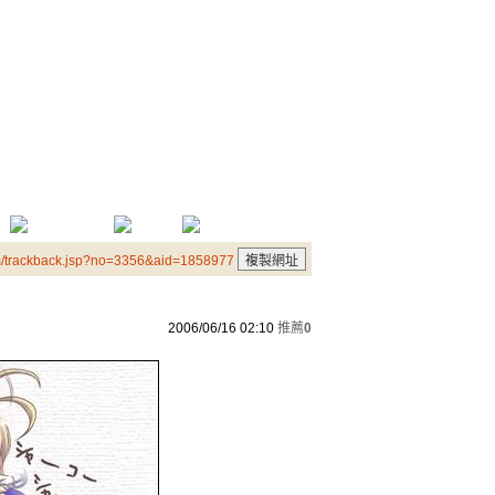
m/trackback.jsp?no=3356&aid=1858977
2006/06/16 02:10
推薦
0