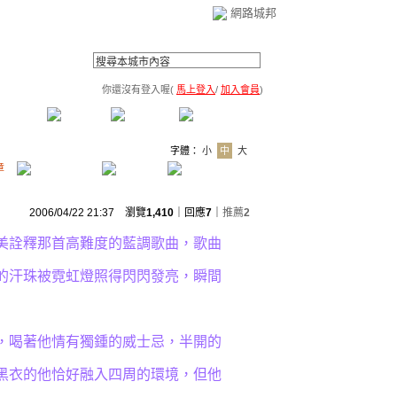
網路城邦
你還沒有登入喔(
馬上登入
/
加入會員
)
薦連結
公告區
訪客簿
市政中心
(0)
字體：
小
中
大
章
2006/04/22 21:37 瀏覽
1,410
｜回應
7
｜
推薦
2
美詮釋那首高難度的藍調歌曲，歌曲
的汗珠被霓虹燈照得閃閃發亮，瞬間
喝著他情有獨鍾的威士忌，半開的
黑衣的他恰好融入四周的環境，但他