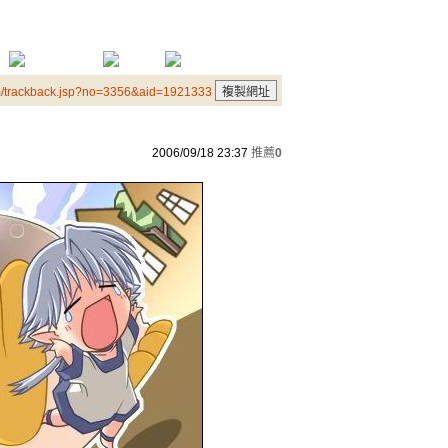
m/trackback.jsp?no=3356&aid=1921333
2006/09/18 23:37
推薦
0