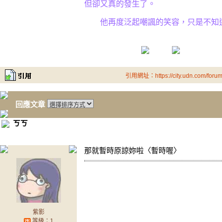
但卻又真的發生了。
他再度泛起嘲諷的笑容，只是不知
2006.0
引用網址：https://city.udn.com/foru
回應文章
ㄎㄎ
那就暫時原諒妳啦〈暫時喔〉
紫影
等級：1