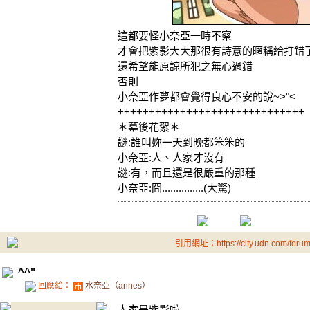
這都要怪小奈亞一時不察
才會把紫影大大那很有詩意的暱稱給打錯
還希望能原諒所犯之無心過錯
否則
小奈亞作夢都會覺得良心不安的說~>"<
++++++++++++++++++++++++++++++
＊幕後花絮＊
謎:誰叫妳一天到晚都笨笨的
小奈亞:人、人家才沒有
謎:有，而且還是很嚴重的那種
小奈亞:囧...............(大驚)
引用網址：https://city.udn.com/foru
^^"
回應給：
水奈亞（annes）
人家是紫影啦