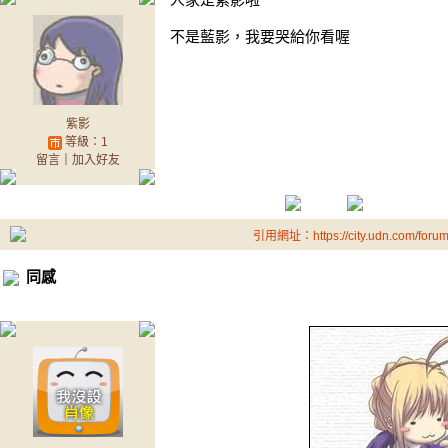
不是藍影，我要哭給你看喔
紫影
等級：1
留言
｜
加入好友
引用網址：https://city.udn.com/foru
同感