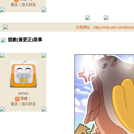
留言
｜
加入好友
引用網址：https://city.udn.com/foru
道歉(兼更正)啟事
annes
等級：
留言
｜
加入好友