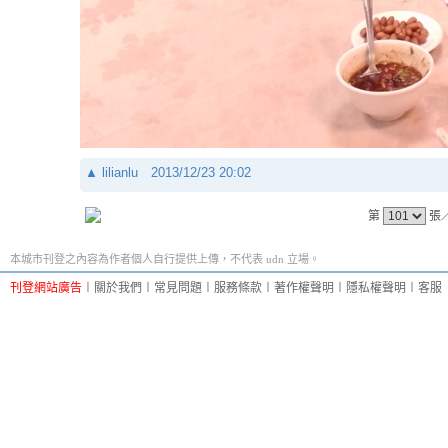
▲
lilianlu
2013/12/23 20:02
第
張
本城市刊登之內容為作者個人自行提供上傳，不代表 udn 立場。
刊登網站廣告
︱
關於我們
︱
常見問題
︱
服務條款
︱
著作權聲明
︱
隱私權聲明
︱
客服