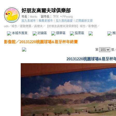
好朋友高爾夫球俱樂部
市長：
lilianlu
副市長：
萍兒
、
PPwang
加入本城市
｜
推薦本城市
｜
加入我的最愛
｜
訂閱最新文章
udn
／
城市
／
運動競賽
／
高爾夫
／
【好朋友高爾夫球俱樂部】城市
／影像館／
本城市首頁
討論區
精華區
投票區
影像館
推
影像館
／
20131220桃園球場&易牙杯年終賽
第
張
20131220桃園球場&易牙杯年