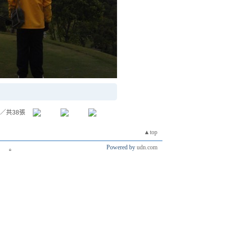
／共38張
▲top
Powered by
udn.com