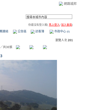
網路城邦
你還沒有登入喔(
馬上登入
/
加入會員
)
薦連結
公告區
訪客簿
市政中心
(0)
瀏覽人次
201
／共36張
 3