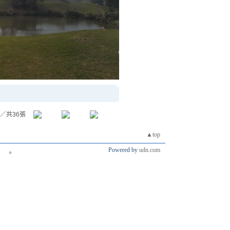
／共36張
▲top
Powered by
udn.com