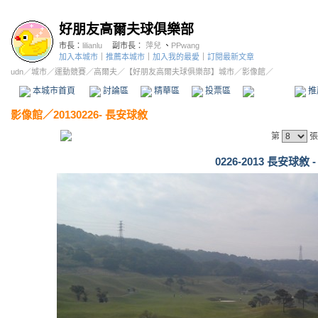
好朋友高爾夫球俱樂部
市長：
lilianlu
副市長：
萍兒
、
PPwang
加入本城市
｜
推薦本城市
｜
加入我的最愛
｜
訂閱最新文章
udn
／
城市
／
運動競賽
／
高爾夫
／
【好朋友高爾夫球俱樂部】城市
／影像館／
本城市首頁
討論區
精華區
投票區
影像館
推
影像館
／
20130226- 長安球敘
第
張
0226-2013 長安球敘 -