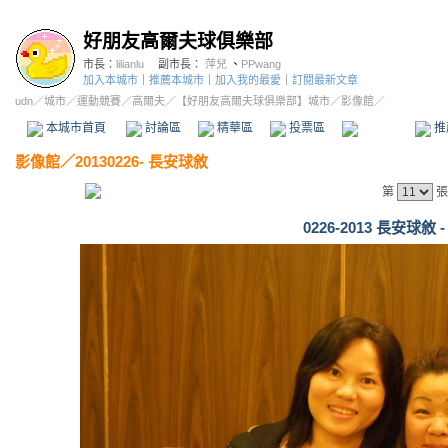
好朋友高爾夫球俱樂部
市長：
lilianlu
副市長：
萍兒
、
PPwang
加入本城市
｜
推薦本城市
｜
加入我的最愛
｜
訂閱最新文章
udn
／
城市
／
運動競賽
／
高爾夫
／
【好朋友高爾夫球俱樂部】城市
／影像館／
本城市首頁
討論區
精華區
投票區
影像館
推
影像館
／
20130226- 長安球敘
第
張
0226-2013 長安球敘 -