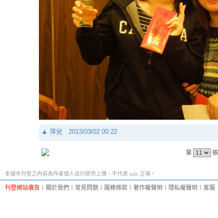
▲
萍兒
2013/03/02 00:22
第
張
本城市刊登之內容為作者個人自行提供上傳，不代表 udn 立場。
刊登網站廣告
︱
關於我們
︱
常見問題
︱
服務條款
︱
著作權聲明
︱
隱私權聲明
︱
客服