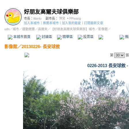
好朋友高爾夫球俱樂部
市長：
lilianlu
副市長：
萍兒
、
PPwang
加入本城市
｜
推薦本城市
｜
加入我的最愛
｜
訂閱最新文章
udn
／
城市
／
運動競賽
／
高爾夫
／
【好朋友高爾夫球俱樂部】城市
／影像館／
本城市首頁
討論區
精華區
投票區
影像館
推
影像館
／
20130226- 長安球敘
第
張
0226-2013 長安球敘 -