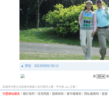
▲
萍兒
2013/03/02 00:11
第
張
本城市刊登之內容為作者個人自行提供上傳，不代表 udn 立場。
刊登網站廣告
︱
關於我們
︱
常見問題
︱
服務條款
︱
著作權聲明
︱
隱私權聲明
︱
客服