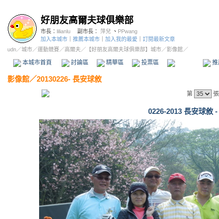
好朋友高爾夫球俱樂部
市長：
lilianlu
副市長：
萍兒
、
PPwang
加入本城市
｜
推薦本城市
｜
加入我的最愛
｜
訂閱最新文章
udn
／
城市
／
運動競賽
／
高爾夫
／
【好朋友高爾夫球俱樂部】城市
／影像館／
本城市首頁
討論區
精華區
投票區
影像館
推
影像館
／
20130226- 長安球敘
第
張
0226-2013 長安球敘 -