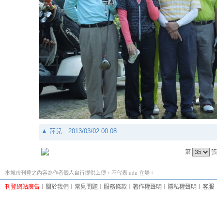
▲
萍兒
2013/03/02 00:08
第
張
本城市刊登之內容為作者個人自行提供上傳，不代表 udn 立場。
刊登網站廣告
︱
關於我們
︱
常見問題
︱
服務條款
︱
著作權聲明
︱
隱私權聲明
︱
客服