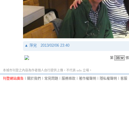
▲
萍兒
2013/02/06 23:40
第
張
本城市刊登之內容為作者個人自行提供上傳，不代表 udn 立場。
刊登網站廣告
︱
關於我們
︱
常見問題
︱
服務條款
︱
著作權聲明
︱
隱私權聲明
︱
客服