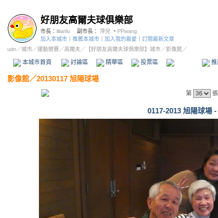
好朋友高爾夫球俱樂部
市長：
lilianlu
副市長：
萍兒
、
PPwang
加入本城市
｜
推薦本城市
｜
加入我的最愛
｜
訂閱最新文章
udn
／
城市
／
運動競賽
／
高爾夫
／
【好朋友高爾夫球俱樂部】城市
／影像館／
本城市首頁
討論區
精華區
投票區
影像館
推
影像館
／
20130117 旭陽球場
第
張
0117-2013 旭陽球場 -