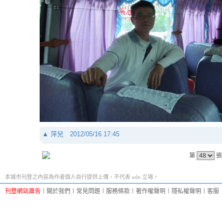
▲
萍兒
2012/05/16 17:45
第
張
本城市刊登之內容為作者個人自行提供上傳，不代表 udn 立場。
刊登網站廣告
︱
關於我們
︱
常見問題
︱
服務條款
︱
著作權聲明
︱
隱私權聲明
︱
客服