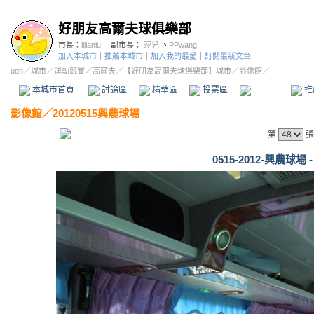
好朋友高爾夫球俱樂部
市長：
lilianlu
副市長：
萍兒
、
PPwang
加入本城市
｜
推薦本城市
｜
加入我的最愛
｜
訂閱最新文章
udn
／
城市
／
運動競賽
／
高爾夫
／
【好朋友高爾夫球俱樂部】城市
／影像館／
本城市首頁
討論區
精華區
投票區
影像館
推
影像館
／
20120515興農球場
第
張
0515-2012-興農球場 -