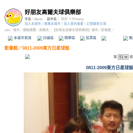
好朋友高爾夫球俱樂部
市長：
lilianlu
副市長：
萍兒
、
PPwang
加入本城市
｜
推薦本城市
｜
加入我的最愛
｜
訂閱最新文章
udn
／
城市
／
運動競賽
／
高爾夫
／
【好朋友高爾夫球俱樂部】城市
／影像館／
本城市首頁
討論區
精華區
投票區
影像館
推
影像館
／
0811-2009東方日星球敍
第
張
0811-2009東方日星球敍 