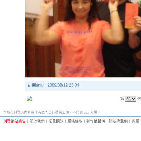
▲
lilianlu
2009/08/12 23:04
第
張
本城市刊登之內容為作者個人自行提供上傳，不代表 udn 立場。
刊登網站廣告
︱
關於我們
︱
常見問題
︱
服務條款
︱
著作權聲明
︱
隱私權聲明
︱
客服