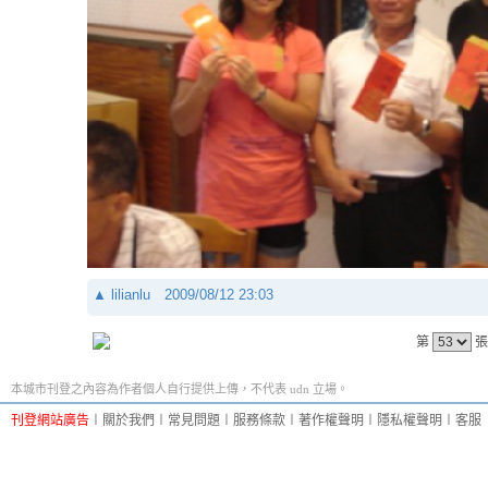
▲
lilianlu
2009/08/12 23:03
第
張
本城市刊登之內容為作者個人自行提供上傳，不代表 udn 立場。
刊登網站廣告
︱
關於我們
︱
常見問題
︱
服務條款
︱
著作權聲明
︱
隱私權聲明
︱
客服