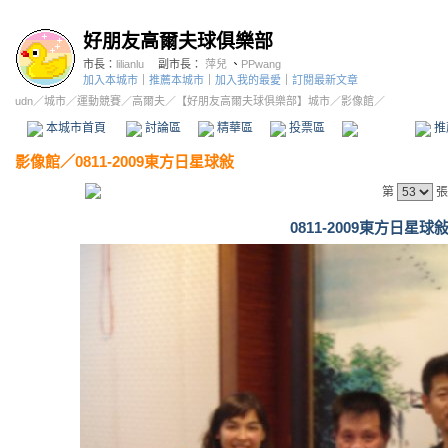
好朋友高爾夫球俱樂部
市長：
lilianlu
副市長：
萍兒
、
PPwang
加入本城市
｜
推薦本城市
｜
加入我的最愛
｜
訂閱最新文章
udn
／
城市
／
運動競賽
／
高爾夫
／
【好朋友高爾夫球俱樂部】城市
／影像館／
本城市首頁
討論區
精華區
投票區
影像館
推
影像館
／
0811-2009東方日星球敍
第
張
0811-2009東方日星球敍 