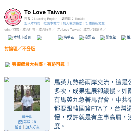
To Love Taiwan
市長：
Learning English
副市長：
likolalo
加入本城市
｜
推薦本城市
｜
加入我的最愛
｜
訂閱最新文章
udn
／
城市
／
政治社會
／
政治時事
／
【To Love Taiwan】城市
／討論區／
本城市首頁
討論區
精華區
投票區
影像館
推
討論區
／
不分版
張顯耀最大共諜，有跡可尋 ！
馬英九熱絡兩岸交流，這是
多次，成果進展卻緩慢。如
有馬英九急著馬習會，中共
都要跟韓國簽FTA了，台灣
慢，或許就是有主事高層，
戴平山
等級：8
度。
留言
｜
加入好友