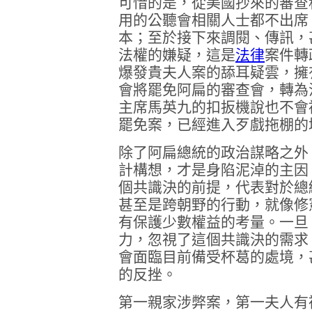
可惜的是，從美國抄來的審查
用的公聽會相關人士都不出席
本；至於接下來調閱、傳訊，
法權的嫌疑，這是
法律
案件轉
爆發貴夫人案的舔耳疑雲，擁
會將罷免阿扁的審查會，轉為
主席馬英九的扣扳機說也不會
罷免案，已經進入歹戲拖棚的
除了阿扁總統的政治謀略之外
計構想，才是身陷泥淖的主因
個共識決的前提，代表對於總
甚至是跨朝野的行動，就像修
有保護少數權益的考量。一旦
力，忽視了這個共識決的需求
會面臨目前備受杯葛的處境，
的反挫。
第一親家涉弊案，第一夫人有