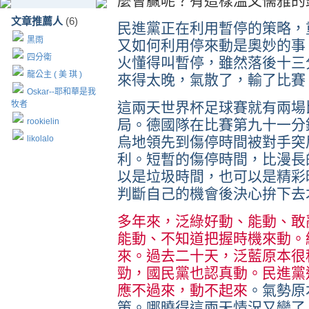
麼會贏呢？有這樣溫文儒雅的
文章推薦人
(6)
民進黨正在利用暫停的策略，
黑雨
又如何利用停來動是奧妙的事
四分衛
火懂得叫暫停，雖然落後十三
龍公主 ( 美 琪 )
來得太晚，氣散了，輸了比賽
Oskar--耶和華是我
牧者
這兩天世界杯足球賽就有兩場
rookielin
局。德國隊在比賽第九十一分
likolalo
烏地領先到傷停時間被對手突
利。短暫的傷停時間，比漫長
以是垃圾時間，也可以是精彩
判斷自己的機會後決心拚下去
多年來，泛綠好動、能動、敢
能動、不知道把握時機來動。
來。過去二十天，泛藍原本很
勁，國民黨也認真動。民進黨
應不過來，動不起來
。氣勢原
策。哪曉得這兩天情況又變了