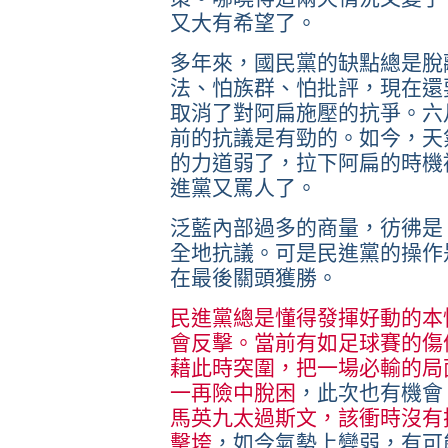
又大有希望了。
多年來，國民黨的缺點總是脫
法、怕族群、怕批評，現在還
取消了對阿扁施壓的抗爭。六
前的抗議是有勁的。如今，天
的力道弱了，拉下阿扁的時機
進黨又罵人了。
泛藍內部過多的商量，彷彿是
全地抗議。可是民進黨的操作
在最後關頭獲勝。
民進黨總是懂得發揮好動的本
會反擊。當前有如足球賽的傷
藉此時突圍，把一場必輸的局
一再險中脫困
，此次也有機會
馬英九太過斯文，該衝時沒有
擊垮
，如今氣勢上變弱，有可