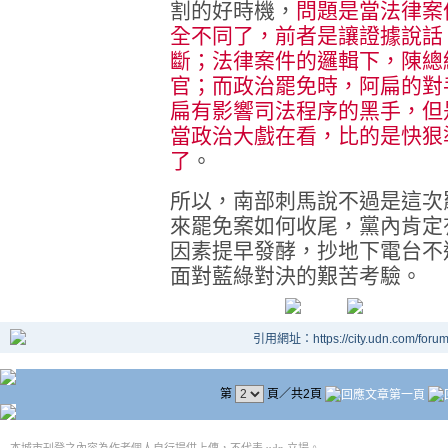
割的好時機，
問題是當法律案
全不同了，前者是讓證據說話
斷；法律案件的邏輯下，陳總
官；而政治罷免時，阿扁的對
扁有影響司法程序的黑手，但
當政治大戲在看，比的是快狠
了
。
所以，南部刺馬說不過是這次
來罷免案如何收尾，黨內肯定
因素提早發酵，抄地下電台不
面對藍綠對決的艱苦考驗。
引用網址：https://city.udn.com/foru
第
頁／共2頁