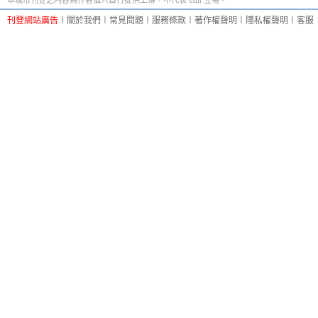
本城市刊登之內容為作者個人自行提供上傳，不代表 udn 立場。
刊登網站廣告
︱
關於我們
︱
常見問題
︱
服務條款
︱
著作權聲明
︱
隱私權聲明
︱
客服