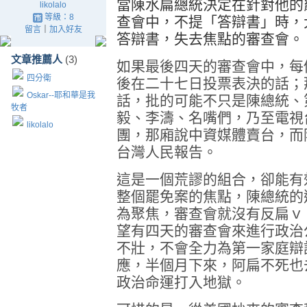
當陳水扁總統決定在針對他的
likolalo
等級：8
查會中，不提「答辯書」時，
留言
｜
加入好友
答辯書，失去焦點的審查會。
文章推薦人
(3)
如果最後四天的審查會中，每
四分衛
後在二十七日投票表決的話；
Oskar--耶和華是我
話，批的可能不只是陳總統、
牧者
毅、李濤、名嘴們，乃至電視
likolalo
團，那廂說中資媒體賣台，而
台灣人民報告。
這是一個荒謬的組合，卻能有
整個罷免案的焦點，陳總統的
為聚焦，審查會就沒有反扁ｖ
望有四天的審查會來進行政治
不壯，不會全力為第一家庭辯
應，半個月下來，阿扁不死也
政治命運打入地獄。