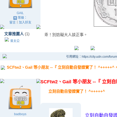
GAIL
等級：
留言
｜
加入好友
文章推薦人
(1)
乖！別妨礙大人談正事。
曾太公
引用網址：https://city.udn.com/foru
SCFtw2、Gail 等小朋友 --『 立刻自動自發證實了！ ^+++
SCFtw2、Gail 等小朋友 --『
立刻自
立刻自動自發證實了！ ^+++++^
.
badboys
立刻自動自發證實