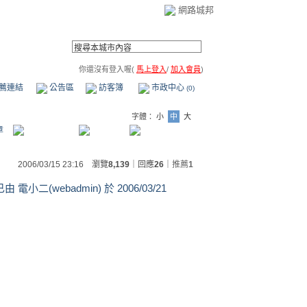
網路城邦
你還沒有登入喔(
馬上登入
/
加入會員
)
薦連結
公告區
訪客簿
市政中心
(0)
字體：
小
中
大
章
2006/03/15 23:16 瀏覽
8,139
｜回應
26
｜
推薦
1
小二(webadmin) 於
2006/03/21