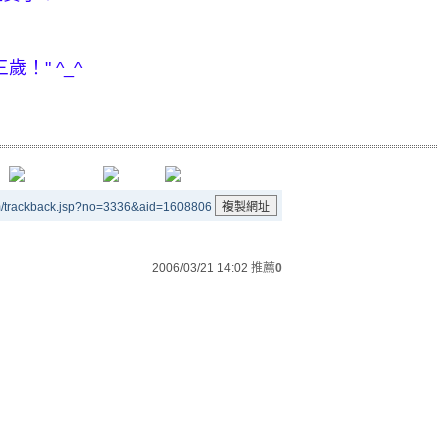
！" ^_^
m/trackback.jsp?no=3336&aid=1608806
2006/03/21 14:02
推薦
0