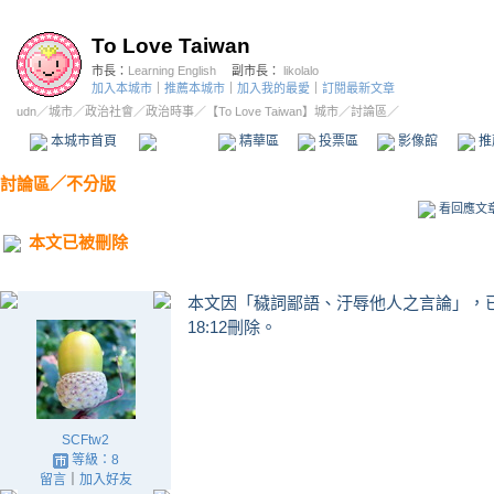
To Love Taiwan
市長：
Learning English
副市長：
likolalo
加入本城市
｜
推薦本城市
｜
加入我的最愛
｜
訂閱最新文章
udn
／
城市
／
政治社會
／
政治時事
／
【To Love Taiwan】城市
／討論區／
本城市首頁
討論區
精華區
投票區
影像館
推
討論區
／
不分版
看回應文
本文已被刪除
本文因「穢詞鄙語、汙辱他人之言論」，已由 電
18:12刪除。
SCFtw2
等級：8
留言
｜
加入好友