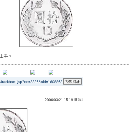
正事。
m/trackback.jsp?no=3336&aid=1608868
2006/03/21 15:19
推薦
1