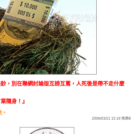
美鈔，別在聯網討論版互謗互罵，人死後是帶不走什麼
唯有業隨身！』
吃。
2006/03/21 15:19
推薦
0