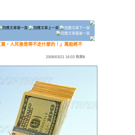
互謗互罵，人死後是帶不走什麼的！』萬般將不
2006/03/21 16:03
推薦
0