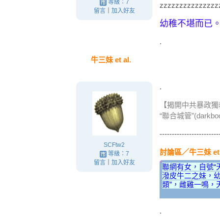
等級：7
zzzzzzzzzzzzzzz
留言
｜
加入好友
幼稚不堪而已。
.
牛三妹 et al.
.
【揭開中共暴政獨裁
“聯合城管”(darkb
------------------------
SCFtw2
討論區
／
牛三妹 et 
等級：7
留言
｜
加入好友
聯網有女，自號“
潑皮牛二之妹，幼
類”，雌雞一鳴，
.