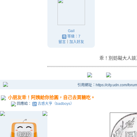
Gail
等級：7
留言
｜
加入好友
乖！別妨礙大人談
引用網址：https://city.udn.com/foru
小朋友乖！阿姨給你拾圓，自己去買糖吃。
回應給：
古惑大亨（badboys）