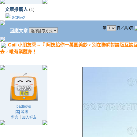
文章推薦人
(1)
SCFtw2
第
頁／共3頁
回應文章
Gail 小朋友乖 --『 阿姨給你一萬圓美鈔，別在聯網討論版
去，唯有業隨身！
badboys
等級：
留言
｜
加入好友