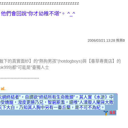
zzzzzzzzzzzzzzzzzzzzzzzzzzzzzzzzzzz
他們會回說"你才幼稚不堪"。 ^_^
2006/03/21 13:28
推薦
0
下的真實面紗】的“熱狗男孩”(hotdogboys)與【毒草專賣店】的
ook999)都“可能是”臺獨人士
----------------------------
al.
天網終結者”，自謂欲“終結所有生命敗類”，其人實《水滸》中
受嬌寵，潑皮更勝乃兄，智窮斯濫，語唯“人渣廢人閹貨大敗
天下大白，乃知其人胸中另有一番丘壑，是不可不為紀。
編輯