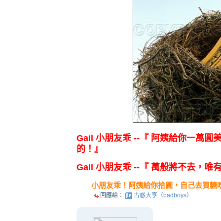
Gail 小朋友乖 --『
阿姨給你一萬圓
的
！』
Gail 小朋友乖 --『 萬般將不去，
小朋友乖！阿姨給你拾圓，自己去買糖
回應給：
古惑大亨（badboys）