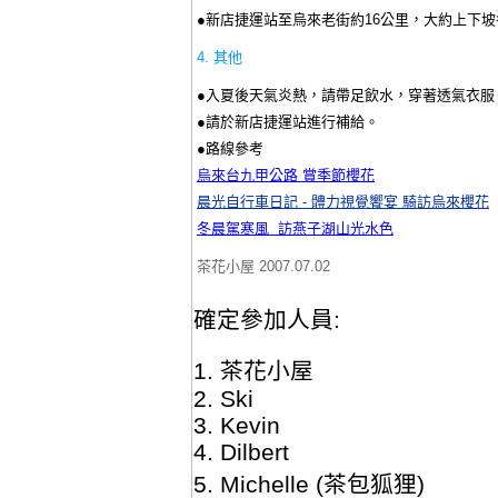
●
新店捷運站至烏來老街約16公里，大約上下坡各
4.
其他
●入夏後天氣炎熱，請帶足飲水，穿著透氣衣服
●請於新店捷運站進行補給。
●路線參考
烏來台九甲公路 賞季節櫻花
晨光自行車日記 - 體力視覺饗宴 騎訪烏來櫻花
冬晨駕寒風 訪燕子湖山光水色
茶花小屋 2007.07.02
確定參加人員:
1. 茶花小屋
2. Ski
3. Kevin
4. Dilbert
5. Michelle (茶包狐狸)