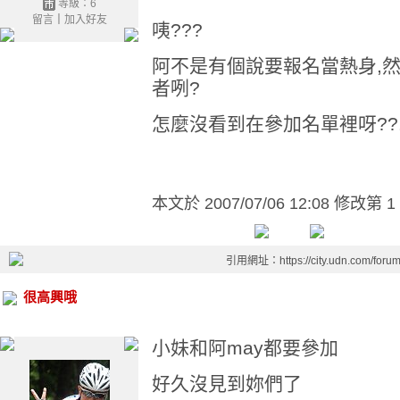
等級：6
留言
｜
加入好友
咦???
阿不是有個說要報名當熱身,
者咧?
怎麼沒看到在參加名單裡呀??...
本文於
2007/07/06 12:08 修改第 1
引用網址：https://city.udn.com/foru
很高興哦
小妹和阿may都要參加
好久沒見到妳們了