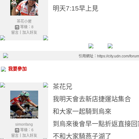
明天7:15早上見
茶花小屋
等級：8
留言
｜
加入好友
引用網址：https://city.udn.com/foru
我要參加
茶花兄
我明天會去新店捷運站集合
和大家一起騎到烏來
到烏來後會早一點折返直接回
simonfang
等級：6
不和大家騎燕子湖了
留言
｜
加入好友