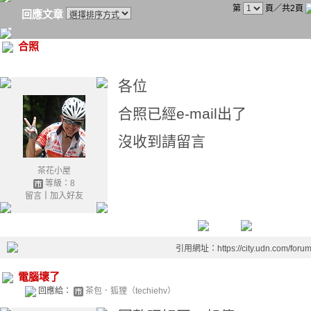
第
頁／共2頁
回應文章
合照
各位
合照已經e-mail出了
沒收到請留言
茶花小屋
等級：8
留言
｜
加入好友
引用網址：https://city.udn.com/foru
電腦壞了
回應給：
茶包．狐狸（techiehv）