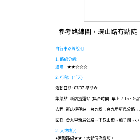
參考路線圖，環山路有點陡
自行車路線說明
1. 路
線分級:
進階:
★★☆☆☆
2. 行程: (半天)
活動日期: 07/07 星期六
集結點: 新店捷運站 (集合時間: 早上 7:15、出發:
去程: 新店捷運站
→
台九線
→
台九甲新烏公路
→
回程:
台九甲新烏公路
→下龜山橋→燕子湖→小
3. 大致路況
●進階路線★★，大部份為緩坡。