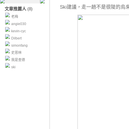
Ski建議，走一趟不是很陡的
文章推薦人
(8)
老梅
angie030
kevin-cyc
Dilbert
simonfang
史恩林
我是查德
ski