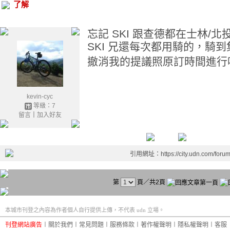
了解
忘記 SKI 跟查德都在士林/
SKI 兄還每次都用騎的，騎
撤消我的提議照原訂時間進行
kevin-cyc
等級：7
留言
｜
加入好友
引用網址：https://city.udn.com/foru
第
頁／共2頁
本城市刊登之內容為作者個人自行提供上傳，不代表 udn 立場。
刊登網站廣告
︱
關於我們
︱
常見問題
︱
服務條款
︱
著作權聲明
︱
隱私權聲明
︱
客服