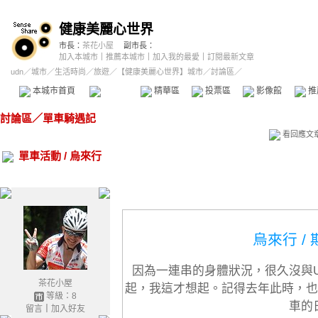
健康美麗心世界
市長：
茶花小屋
副市長：
加入本城市
｜
推薦本城市
｜
加入我的最愛
｜
訂閱最新文章
udn
／
城市
／
生活時尚
／
旅遊
／
【健康美麗心世界】城市
／討論區／
本城市首頁
討論區
精華區
投票區
影像館
推
討論區
／
單車騎遇記
看回應文
單車活動 / 烏來行
烏來行 /
因為一連串的身體狀況，很久沒與UD
茶花小屋
起，我這才想起。記得去年此時，也
等級：8
車的
留言
｜
加入好友