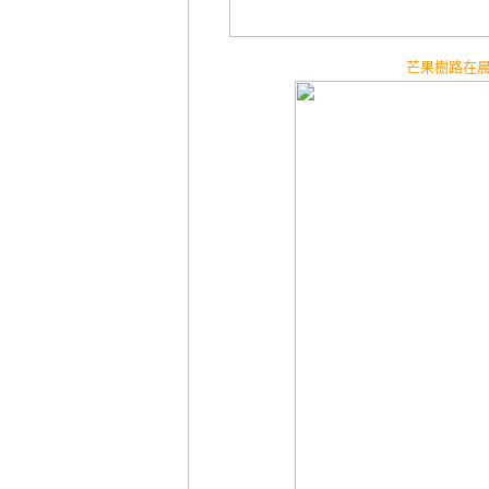
芒果樹路在