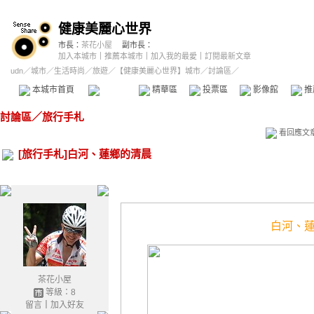
健康美麗心世界
市長：
茶花小屋
副市長：
加入本城市
｜
推薦本城市
｜
加入我的最愛
｜
訂閱最新文章
udn
／
城市
／
生活時尚
／
旅遊
／
【健康美麗心世界】城市
／討論區／
本城市首頁
討論區
精華區
投票區
影像館
推
討論區
／
旅行手札
看回應文
[旅行手札]白河、蓮鄉的清晨
白河、
茶花小屋
等級：8
留言
｜
加入好友