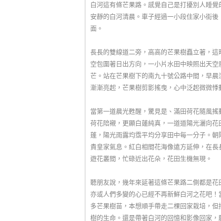
白河這有條芒果路。感覺自己是打擾別人睡覺
安靜的白河清晨。車子經過一小段住家小街後
面。
長長的雙線道二旁，高高的芒果樹矗立著，這
空包圍著日出方向，一小片水田中映照出天空
芒。站在芒果樹下的南九十號公路中間，早晨
漸漸亮起，芒果樹剪影搖曳，心中泛起微微悸
當第一道晨光甦醒，驚見是、滿田荷花隨風搖
荷花陪襯，更顯白蓮純真，一道道陽光灑向花
蓬，陽光雨露均霑平均分享田中每一分子。朝
貴皇家氣息。紅白相間花海像遠方延伸，在長
遊花叢間，忙碌近出花朵，花田生機無現。
聽朋友說，幾年來延著這條芒果路二側都是花
亦或人們多變的心已經不再新鮮白河之花吧！
多芒果樹苗，本想順手帶走二棵回家栽培，但
樹的生命。還是帶著白河的回憶和影像回家，