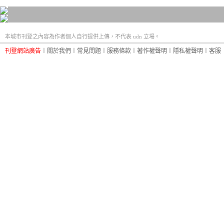
本城市刊登之內容為作者個人自行提供上傳，不代表 udn 立場。
刊登網站廣告
︱
關於我們
︱
常見問題
︱
服務條款
︱
著作權聲明
︱
隱私權聲明
︱
客服