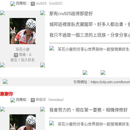
回應給：
cru925（cru925）
那有cru925說得那麼好
城邦這裡是臥虎藏龍耶，好多人都出書，
我只不過是一個三流的上班族，分享分享
茶花小屋的分享心世界與你一起發現美好生
茶花小屋
等級：8
留言
｜
加入好友
引用網址：https://city.udn.com/foru
謝謝你
回應給：
檸檬茶（lemotea）
我會努力的，現在第一要務，相機得修好
茶花小屋的分享心世界與你一起發現美好生