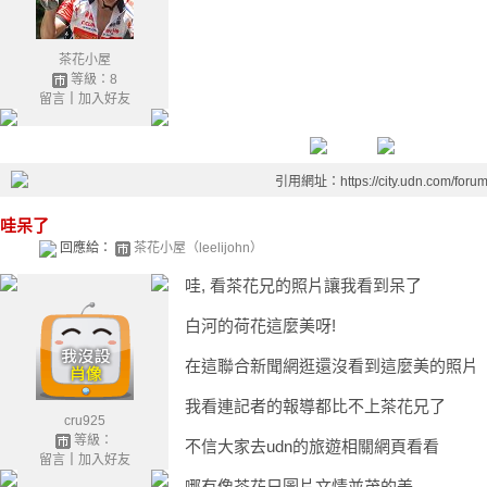
茶花小屋
等級：8
留言
｜
加入好友
引用網址：https://city.udn.com/foru
哇呆了
回應給：
茶花小屋（leelijohn）
哇, 看茶花兄的照片讓我看到呆了
白河的荷花這麼美呀!
在這聯合新聞網逛還沒看到這麼美的照片
我看連記者的報導都比不上茶花兄了
cru925
等級：
不信大家去udn的旅遊相關網頁看看
留言
｜
加入好友
哪有像茶花兄圖片文情並茂的美