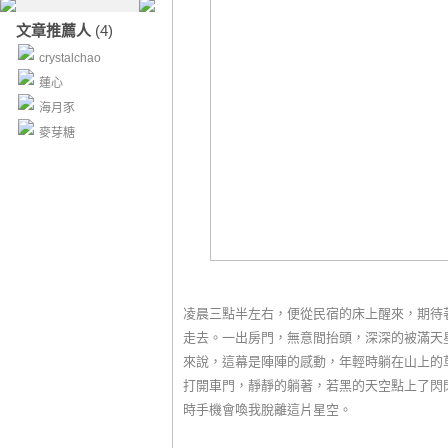
文章推薦人
(4)
crystalchao
蓮心
海月豕
麥芽糖
凌晨三點半左右，便從民宿的床上醒來，期待
走去。一出房門，無意間抬頭，深深的被滿天
來說，這幕是陣陣的感動，年輕時躺在山上的
打開車門，靜靜的躺著，若黑的天空點上了閃
時手機會喚我脫離這片星空。